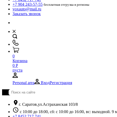
+7 904 243-57-55
бесплатная отгрузка в регионы
voxauto@mail.ru
Заказать звонок
0
Корзина
0
Р
пуста
Personal area
Вход
Регистрация
location_on
г. Саратов,ул.Астраханская 103/8
schedule
с 10:00 до 18:00, сб: с 10:00 до 16:00, вс: выходной. 
+7 8452 717 741