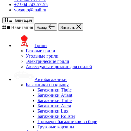
+7 904 243-57-55
voxauto@mail.ru
Навигация
Навигация
Назад
Закрыть
Грили
Газовые грили
Угольные грили
Электрические грили
Аксессуары и розжиг для грилей
Автобагажники
Багажники на крышу
Багажники Thule
Багажники Atlant
Багажники Turtle
Багажники Atera
Багажники Lux
Багажники Rollster
Примеры багажников в сборе
Грузовые корзины