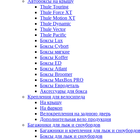
Автобоксы на крышу
Thule Touring
Thule Force XT
Thule Motion XT
Thule Dynamic
Thule Vector
Thule Pacific
Боксы Lux
Боксы Cybort
Боксы мягкие
Боксы Koffer
Боксы ED
Боксы Atlant
Боксы Broomer
Боксы MaxBox PRO
Боксы Евродеталь
Аксессуары для бокса
Крепления для велосипеда
На крышу
На фаркоп
Велокрепления на заднюю дверь
Дополнительная вело продукция
Багажники для лыж и сноубордов
Багажники и крепления для лыж и сноубордо
Боксы для лыж и сноубордов