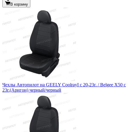
В корзину
Чехлы Автопилот на GEELY CoolrayI с 20-23г. / Belgee X50 с
23г.(Аригон) черный/черный