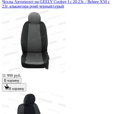
Чехлы Автопилот на GEELY Coolray I с 20-23г. / Belgee X50 с
23г. алькантара ромб черный/серый
11 990 руб.
В корзину
В корзину