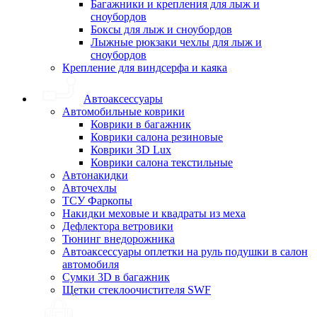
Багажники и крепления для лыж и
сноубордов
Боксы для лыж и сноубордов
Лыжные рюкзаки чехлы для лыж и
сноубордов
Крепление для виндсерфа и каяка
Автоаксессуары
Автомобильные коврики
Коврики в багажник
Коврики салона резиновые
Коврики 3D Lux
Коврики салона текстильные
Автонакидки
Авточехлы
ТСУ Фаркопы
Накидки меховые и квадраты из меха
Дефлектора ветровики
Тюнинг внедорожника
Автоаксессуары оплетки на руль подушки в салон
автомобиля
Сумки 3D в багажник
Щетки стеклоочистителя SWF