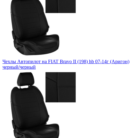
Чехлы Автопилот на FIAT Bravo II (198) hb 07-14г (Аригон)
черный/черный