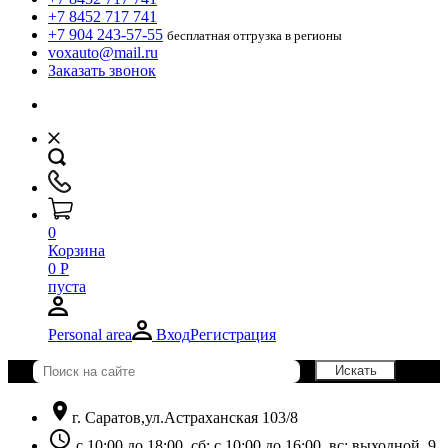
+7 8452 717 741
+7 904 243-57-55
бесплатная отгрузка в регионы
voxauto@mail.ru
Заказать звонок
0
Корзина
0
Р
пуста
Personal area
Вход
Регистрация
location_on
г. Саратов,ул.Астраханская 103/8
schedule
с 10:00 до 18:00, сб: с 10:00 до 16:00, вс: выходной. 9