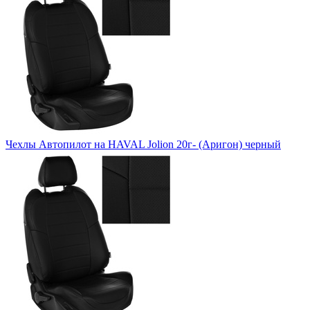
Чехлы Автопилот на HAVAL Jolion 20г- (Аригон) черный