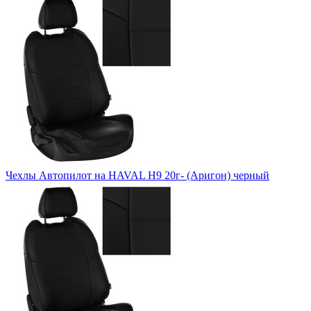
Чехлы Автопилот на HAVAL H9 20г- (Аригон) черный