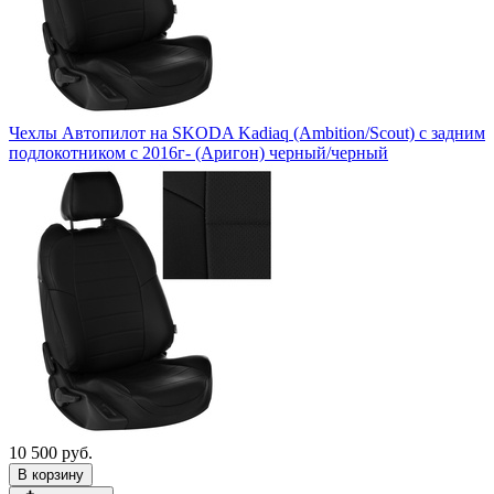
Чехлы Автопилот на SKODA Kadiaq (Ambition/Scout) c задним
подлокотником с 2016г- (Аригон) черный/черный
10 500 руб.
В корзину