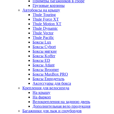
Примеры багажников в сборе
Грузовые корзины
Автобоксы на крышу
Thule Touring
Thule Force XT
Thule Motion XT
Thule Dynamic
Thule Vector
Thule Pacific
Боксы Lux
Боксы Cybort
Боксы мягкие
Боксы Koffer
Боксы ED
Боксы Atlant
Боксы Broomer
Боксы MaxBox PRO
Боксы Евродеталь
Аксессуары для бокса
Крепления для велосипеда
На крышу
На фаркоп
Велокрепления на заднюю дверь
Дополнительная вело продукция
Багажники для лыж и сноубордов