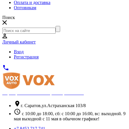
Оплата и доставка
Оптовикам
Поиск
Личный кабинет
Вход
Регистрация
phone
Официальный партнёр Thule
location_on
г. Саратов,ул.Астраханская 103/8
schedule
с 10:00 до 18:00, сб: с 10:00 до 16:00, вс: выходной. 9
мая выходной с 11 мая в обычном графике!
+7 8452 717 741