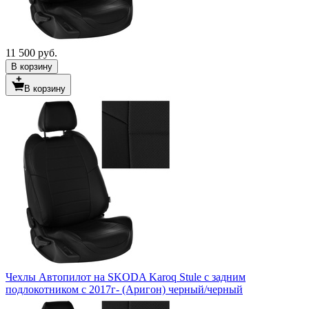
11 500 руб.
В корзину
В корзину
Чехлы Автопилот на SKODA Karoq Stule c задним
подлокотником c 2017г- (Аригон) черный/черный