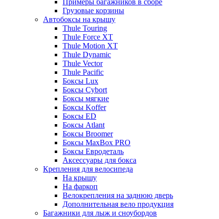
Примеры багажников в сборе
Грузовые корзины
Автобоксы на крышу
Thule Touring
Thule Force XT
Thule Motion XT
Thule Dynamic
Thule Vector
Thule Pacific
Боксы Lux
Боксы Cybort
Боксы мягкие
Боксы Koffer
Боксы ED
Боксы Atlant
Боксы Broomer
Боксы MaxBox PRO
Боксы Евродеталь
Аксессуары для бокса
Крепления для велосипеда
На крышу
На фаркоп
Велокрепления на заднюю дверь
Дополнительная вело продукция
Багажники для лыж и сноубордов