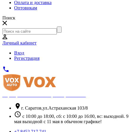
Оплата и доставка
Оптовикам
Поиск
Личный кабинет
Вход
Регистрация
phone
Официальный партнёр Thule
location_on
г. Саратов,ул.Астраханская 103/8
schedule
с 10:00 до 18:00, сб: с 10:00 до 16:00, вс: выходной. 9
мая выходной с 11 мая в обычном графике!
+7 8452 717 741