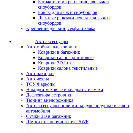
Багажники и крепления для лыж и
сноубордов
Боксы для лыж и сноубордов
Лыжные рюкзаки чехлы для лыж и
сноубордов
Крепление для виндсерфа и каяка
Автоаксессуары
Автомобильные коврики
Коврики в багажник
Коврики салона резиновые
Коврики 3D Lux
Коврики салона текстильные
Автонакидки
Авточехлы
ТСУ Фаркопы
Накидки меховые и квадраты из меха
Дефлектора ветровики
Тюнинг внедорожника
Автоаксессуары оплетки на руль подушки в салон
автомобиля
Сумки 3D в багажник
Щетки стеклоочистителя SWF