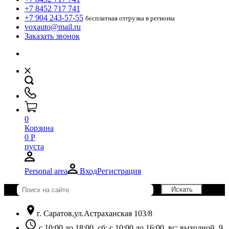
+7 8452 717 741
+7 904 243-57-55
бесплатная отгрузка в регионы
voxauto@mail.ru
Заказать звонок
0
Корзина
0
Р
пуста
Personal area
Вход
Регистрация
location_on
г. Саратов,ул.Астраханская 103/8
schedule
с 10:00 до 18:00, сб: с 10:00 до 16:00, вс: выходной. 9