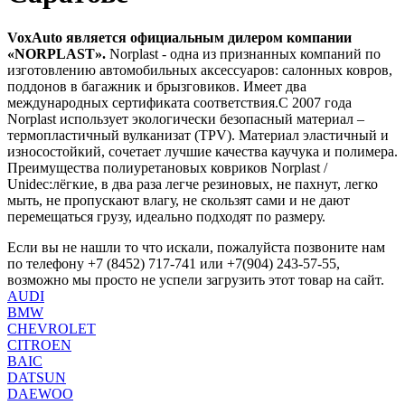
VoxAuto является официальным дилером компании
«NORPLAST».
Norplast - одна из признанных компаний по
изготовлению автомобильных аксессуаров: салонных ковров,
поддонов в багажник и брызговиков. Имеет два
международных сертификата соответствия.С 2007 года
Norplast использует экологически безопасный материал –
термопластичный вулканизат (TPV). Материал эластичный и
износостойкий, сочетает лучшие качества каучука и полимера.
Преимущества полиуретановых ковриков Norplast /
Unidec:лёгкие, в два раза легче резиновых, не пахнут, легко
мыть, не пропускают влагу, не скользят сами и не дают
перемещаться грузу, идеально подходят по размеру.
Если вы не нашли то что искали, пожалуйста позвоните нам
по телефону +7 (8452) 717-741 или +7(904) 243-57-55,
возможно мы просто не успели загрузить этот товар на сайт.
AUDI
BMW
CHEVROLET
CITROEN
BAIC
DATSUN
DAEWOO