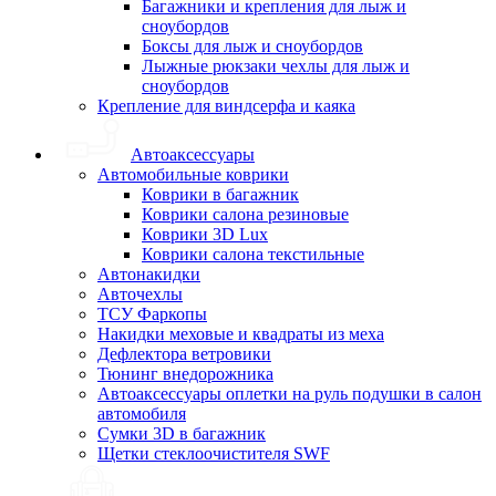
Багажники и крепления для лыж и
сноубордов
Боксы для лыж и сноубордов
Лыжные рюкзаки чехлы для лыж и
сноубордов
Крепление для виндсерфа и каяка
Автоаксессуары
Автомобильные коврики
Коврики в багажник
Коврики салона резиновые
Коврики 3D Lux
Коврики салона текстильные
Автонакидки
Авточехлы
ТСУ Фаркопы
Накидки меховые и квадраты из меха
Дефлектора ветровики
Тюнинг внедорожника
Автоаксессуары оплетки на руль подушки в салон
автомобиля
Сумки 3D в багажник
Щетки стеклоочистителя SWF