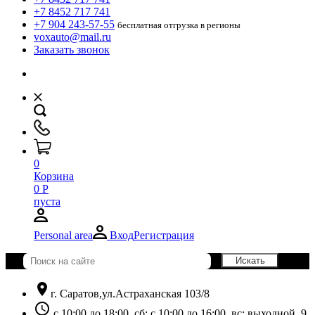
+7 8452 717 741
+7 904 243-57-55
бесплатная отгрузка в регионы
voxauto@mail.ru
Заказать звонок
0
Корзина
0
Р
пуста
Personal area
Вход
Регистрация
location_on
г. Саратов,ул.Астраханская 103/8
schedule
с 10:00 до 18:00, сб: с 10:00 до 16:00, вс: выходной. 9