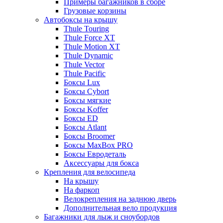
Примеры багажников в сборе
Грузовые корзины
Автобоксы на крышу
Thule Touring
Thule Force XT
Thule Motion XT
Thule Dynamic
Thule Vector
Thule Pacific
Боксы Lux
Боксы Cybort
Боксы мягкие
Боксы Koffer
Боксы ED
Боксы Atlant
Боксы Broomer
Боксы MaxBox PRO
Боксы Евродеталь
Аксессуары для бокса
Крепления для велосипеда
На крышу
На фаркоп
Велокрепления на заднюю дверь
Дополнительная вело продукция
Багажники для лыж и сноубордов