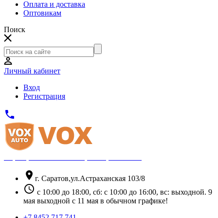
Оплата и доставка
Оптовикам
Поиск
Личный кабинет
Вход
Регистрация
phone
Официальный партнёр Thule
location_on
г. Саратов,ул.Астраханская 103/8
schedule
с 10:00 до 18:00, сб: с 10:00 до 16:00, вс: выходной. 9
мая выходной с 11 мая в обычном графике!
+7 8452 717 741