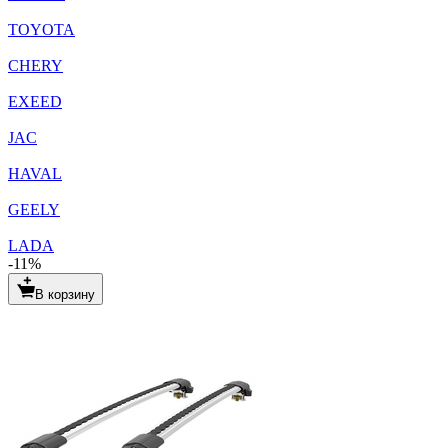
TOYOTA
CHERY
EXEED
JAC
HAVAL
GEELY
LADA
-11%
В корзину