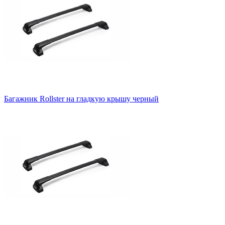
Багажник Rollster на гладкую крышу черный