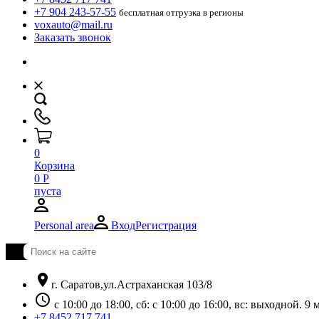
+7 904 243-57-55
бесплатная отгрузка в регионы
voxauto@mail.ru
Заказать звонок
0
Корзина
0
Р
пуста
Personal area
Вход
Регистрация
location_on
г. Саратов,ул.Астраханская 103/8
schedule
с 10:00 до 18:00, сб: с 10:00 до 16:00, вс: выходной. 
+7 8452 717 741