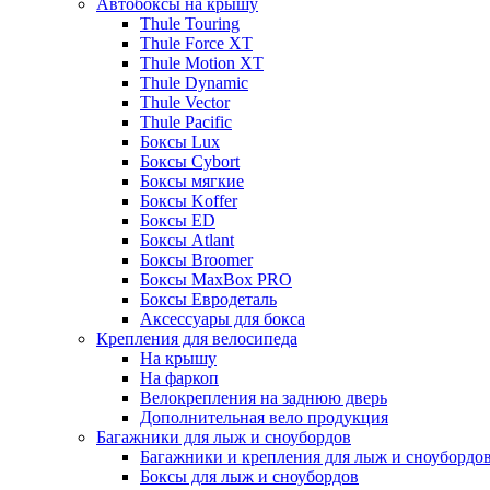
Автобоксы на крышу
Thule Touring
Thule Force XT
Thule Motion XT
Thule Dynamic
Thule Vector
Thule Pacific
Боксы Lux
Боксы Cybort
Боксы мягкие
Боксы Koffer
Боксы ED
Боксы Atlant
Боксы Broomer
Боксы MaxBox PRO
Боксы Евродеталь
Аксессуары для бокса
Крепления для велосипеда
На крышу
На фаркоп
Велокрепления на заднюю дверь
Дополнительная вело продукция
Багажники для лыж и сноубордов
Багажники и крепления для лыж и сноубордо
Боксы для лыж и сноубордов