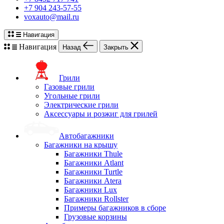
+7 904 243-57-55
voxauto@mail.ru
Навигация
Навигация
Назад
Закрыть
Грили
Газовые грили
Угольные грили
Электрические грили
Аксессуары и розжиг для грилей
Автобагажники
Багажники на крышу
Багажники Thule
Багажники Atlant
Багажники Turtle
Багажники Atera
Багажники Lux
Багажники Rollster
Примеры багажников в сборе
Грузовые корзины