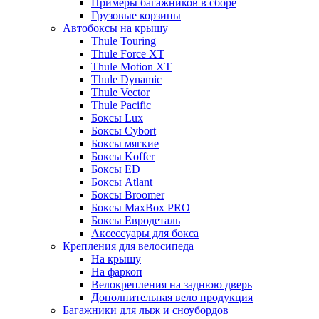
Примеры багажников в сборе
Грузовые корзины
Автобоксы на крышу
Thule Touring
Thule Force XT
Thule Motion XT
Thule Dynamic
Thule Vector
Thule Pacific
Боксы Lux
Боксы Cybort
Боксы мягкие
Боксы Koffer
Боксы ED
Боксы Atlant
Боксы Broomer
Боксы MaxBox PRO
Боксы Евродеталь
Аксессуары для бокса
Крепления для велосипеда
На крышу
На фаркоп
Велокрепления на заднюю дверь
Дополнительная вело продукция
Багажники для лыж и сноубордов