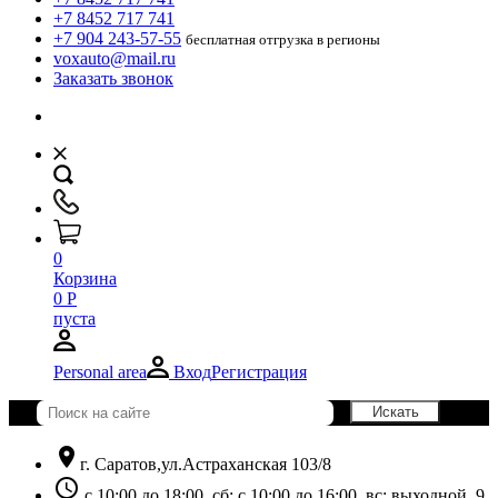
+7 8452 717 741
+7 904 243-57-55
бесплатная отгрузка в регионы
voxauto@mail.ru
Заказать звонок
0
Корзина
0
Р
пуста
Personal area
Вход
Регистрация
location_on
г. Саратов,ул.Астраханская 103/8
schedule
с 10:00 до 18:00, сб: с 10:00 до 16:00, вс: выходной. 9