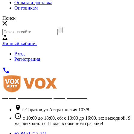
Оплата и доставка
Оптовикам
Поиск
Личный кабинет
Вход
Регистрация
phone
Официальный партнёр Thule
location_on
г. Саратов,ул.Астраханская 103/8
schedule
с 10:00 до 18:00, сб: с 10:00 до 16:00, вс: выходной. 9
мая выходной с 11 мая в обычном графике!
+7 8452 717 741