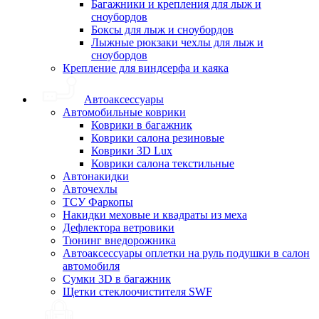
Багажники и крепления для лыж и
сноубордов
Боксы для лыж и сноубордов
Лыжные рюкзаки чехлы для лыж и
сноубордов
Крепление для виндсерфа и каяка
Автоаксессуары
Автомобильные коврики
Коврики в багажник
Коврики салона резиновые
Коврики 3D Lux
Коврики салона текстильные
Автонакидки
Авточехлы
ТСУ Фаркопы
Накидки меховые и квадраты из меха
Дефлектора ветровики
Тюнинг внедорожника
Автоаксессуары оплетки на руль подушки в салон
автомобиля
Сумки 3D в багажник
Щетки стеклоочистителя SWF