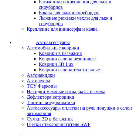
Багажники и крепления для лыж и
сноубордов
Боксы для лыж и сноубордов
Лыжные рюкзаки чехлы для лыж и
сноубордов
Крепление для виндсерфа и каяка
Автоаксессуары
Автомобильные коврики
Коврики в багажник
Коврики салона резиновые
Коврики 3D Lux
Коврики салона текстильные
Автонакидки
Авточехлы
ТСУ Фаркопы
Накидки меховые и квадраты из меха
Дефлектора ветровики
Тюнинг внедорожника
Автоаксессуары оплетки на руль подушки в салон
автомобиля
Сумки 3D в багажник
Щетки стеклоочистителя SWF