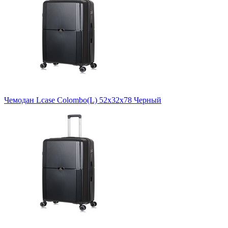
Чемодан Lcase Colombo(L) 52х32х78 Черный