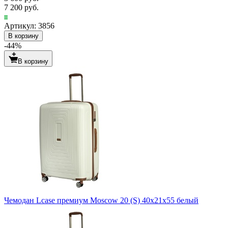
7 200 руб.
Артикул: 3856
В корзину
-44%
В корзину
Чемодан Lcase премиум Moscow 20 (S) 40х21х55 белый