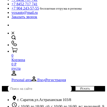
+7 8452 717 741
+7 904 243-57-55
бесплатная отгрузка в регионы
voxauto@mail.ru
Заказать звонок
0
Корзина
0
Р
пуста
Personal area
Вход
Регистрация
location_on
г. Саратов,ул.Астраханская 103/8
schedule
с 10:00 до 18:00, сб: с 10:00 до 16:00, вс: выходной. 9