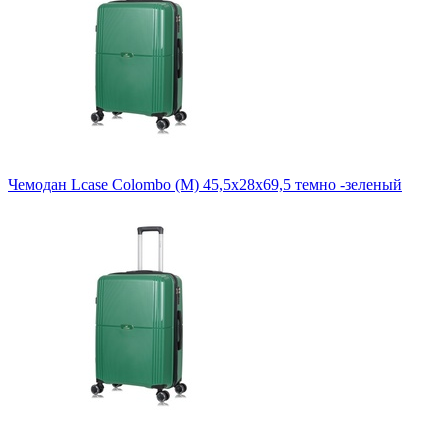
Чемодан Lcase Colombo (М) 45,5х28х69,5 темно -зеленый