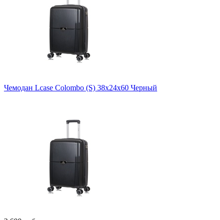
Чемодан Lcase Colombo (S) 38х24х60 Черный