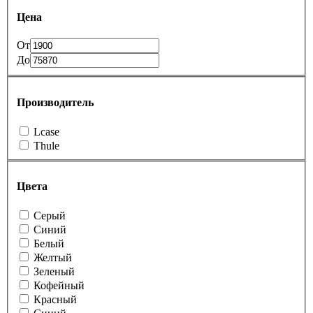
Цена
От
До
Производитель
Lcase
Thule
Цвета
Cерый
Cиний
Белый
Желтый
Зеленый
Кофейный
Красный