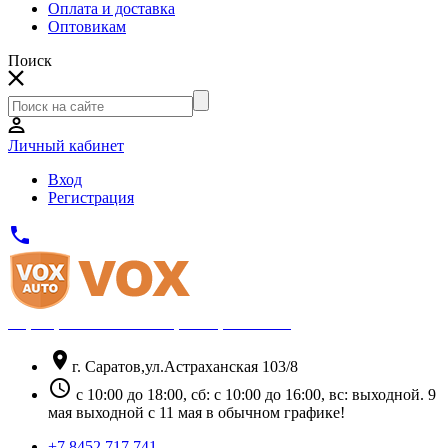
Оплата и доставка
Оптовикам
Поиск
Личный кабинет
Вход
Регистрация
phone
Официальный партнёр Thule
location_on
г. Саратов,ул.Астраханская 103/8
schedule
с 10:00 до 18:00, сб: с 10:00 до 16:00, вс: выходной. 9
мая выходной с 11 мая в обычном графике!
+7 8452 717 741