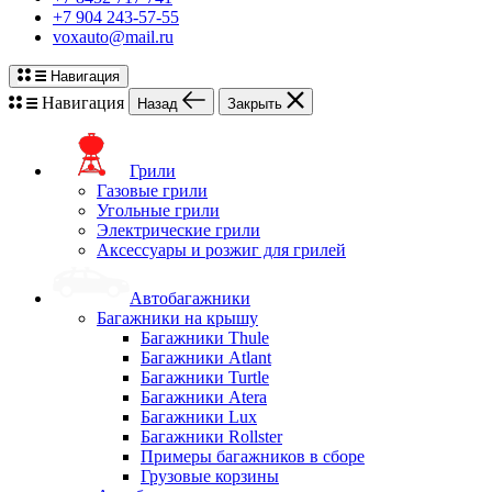
+7 904 243-57-55
voxauto@mail.ru
Навигация
Навигация
Назад
Закрыть
Грили
Газовые грили
Угольные грили
Электрические грили
Аксессуары и розжиг для грилей
Автобагажники
Багажники на крышу
Багажники Thule
Багажники Atlant
Багажники Turtle
Багажники Atera
Багажники Lux
Багажники Rollster
Примеры багажников в сборе
Грузовые корзины