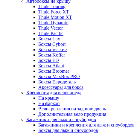
Автобоксы на крышу
Thule Touring
Thule Force XT
Thule Motion XT
Thule Dynamic
Thule Vector
Thule Pacific
Боксы Lux
Боксы Cybort
Боксы мягкие
Боксы Koffer
Боксы ED
Боксы Atlant
Боксы Broomer
Боксы MaxBox PRO
Боксы Евродеталь
Аксессуары для бокса
Крепления для велосипеда
На крышу
На фаркоп
Велокрепления на заднюю дверь
Дополнительная вело продукция
Багажники для лыж и сноубордов
Багажники и крепления для лыж и сноубордо
Боксы для лыж и сноубордов