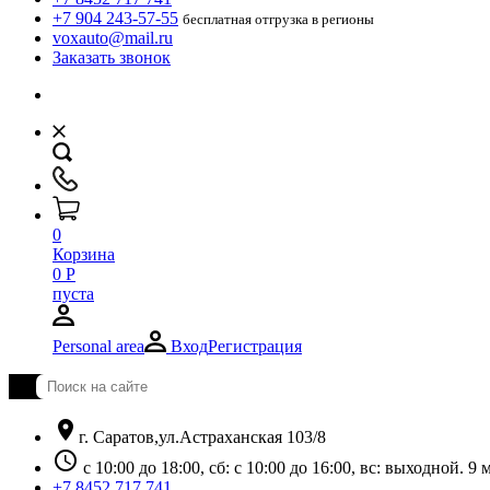
+7 904 243-57-55
бесплатная отгрузка в регионы
voxauto@mail.ru
Заказать звонок
0
Корзина
0
Р
пуста
Personal area
Вход
Регистрация
location_on
г. Саратов,ул.Астраханская 103/8
schedule
с 10:00 до 18:00, сб: с 10:00 до 16:00, вс: выходной. 
+7 8452 717 741