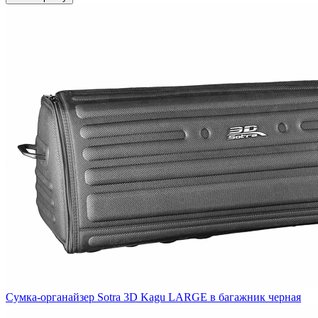
Сумка-органайзер Sotra 3D Kagu LARGE в багажник черная