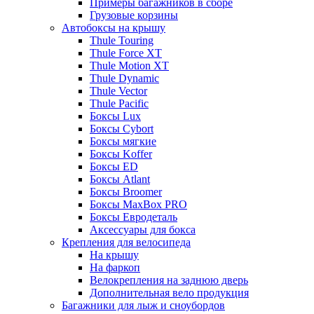
Примеры багажников в сборе
Грузовые корзины
Автобоксы на крышу
Thule Touring
Thule Force XT
Thule Motion XT
Thule Dynamic
Thule Vector
Thule Pacific
Боксы Lux
Боксы Cybort
Боксы мягкие
Боксы Koffer
Боксы ED
Боксы Atlant
Боксы Broomer
Боксы MaxBox PRO
Боксы Евродеталь
Аксессуары для бокса
Крепления для велосипеда
На крышу
На фаркоп
Велокрепления на заднюю дверь
Дополнительная вело продукция
Багажники для лыж и сноубордов