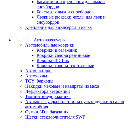
Багажники и крепления для лыж и
сноубордов
Боксы для лыж и сноубордов
Лыжные рюкзаки чехлы для лыж и
сноубордов
Крепление для виндсерфа и каяка
Автоаксессуары
Автомобильные коврики
Коврики в багажник
Коврики салона резиновые
Коврики 3D Lux
Коврики салона текстильные
Автонакидки
Авточехлы
ТСУ Фаркопы
Накидки меховые и квадраты из меха
Дефлектора ветровики
Тюнинг внедорожника
Автоаксессуары оплетки на руль подушки в салон
автомобиля
Сумки 3D в багажник
Щетки стеклоочистителя SWF