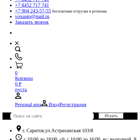
+7 8452 717 741
+7 904 243-57-55
бесплатная отгрузка в регионы
voxauto@mail.ru
Заказать звонок
0
Корзина
0
Р
пуста
Personal area
Вход
Регистрация
location_on
г. Саратов,ул.Астраханская 103/8
schedule
с 10:00 до 18:00, сб: с 10:00 до 16:00, вс: выходной. 9