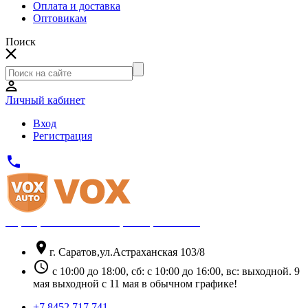
Оплата и доставка
Оптовикам
Поиск
Личный кабинет
Вход
Регистрация
phone
Официальный партнёр Thule
location_on
г. Саратов,ул.Астраханская 103/8
schedule
с 10:00 до 18:00, сб: с 10:00 до 16:00, вс: выходной. 9
мая выходной с 11 мая в обычном графике!
+7 8452 717 741