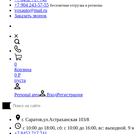
+7 904 243-57-55
бесплатная отгрузка в регионы
voxauto@mail.ru
Заказать звонок
0
Корзина
0
Р
пуста
Personal area
Вход
Регистрация
location_on
г. Саратов,ул.Астраханская 103/8
schedule
с 10:00 до 18:00, сб: с 10:00 до 16:00, вс: выходной. 
+7 8452 717 741