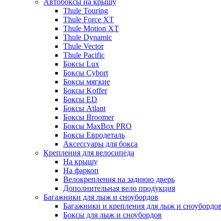
Автобоксы на крышу
Thule Touring
Thule Force XT
Thule Motion XT
Thule Dynamic
Thule Vector
Thule Pacific
Боксы Lux
Боксы Cybort
Боксы мягкие
Боксы Koffer
Боксы ED
Боксы Atlant
Боксы Broomer
Боксы MaxBox PRO
Боксы Евродеталь
Аксессуары для бокса
Крепления для велосипеда
На крышу
На фаркоп
Велокрепления на заднюю дверь
Дополнительная вело продукция
Багажники для лыж и сноубордов
Багажники и крепления для лыж и сноубордо
Боксы для лыж и сноубордов