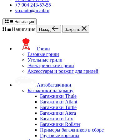
+7 904 243-57-55
voxauto@mail.ru
Навигация
Навигация
Назад
Закрыть
Грили
Газовые грили
Угольные грили
Электрические грили
Аксессуары и розжиг для грилей
Автобагажники
Багажники на крышу
Багажники Thule
Багажники Atlant
Багажники Turtle
Багажники Atera
Багажники Lux
Багажники Rollster
Примеры багажников в сборе
Грузовые корзины