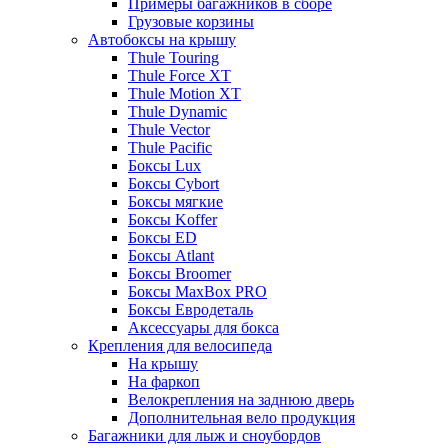
Примеры багажников в сборе
Грузовые корзины
Автобоксы на крышу
Thule Touring
Thule Force XT
Thule Motion XT
Thule Dynamic
Thule Vector
Thule Pacific
Боксы Lux
Боксы Cybort
Боксы мягкие
Боксы Koffer
Боксы ED
Боксы Atlant
Боксы Broomer
Боксы MaxBox PRO
Боксы Евродеталь
Аксессуары для бокса
Крепления для велосипеда
На крышу
На фаркоп
Велокрепления на заднюю дверь
Дополнительная вело продукция
Багажники для лыж и сноубордов