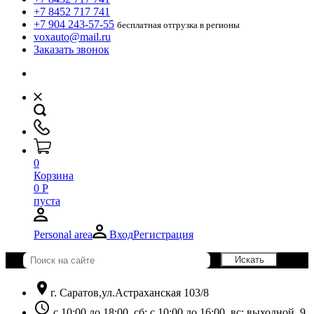
+7 8452 717 741
+7 904 243-57-55
бесплатная отгрузка в регионы
voxauto@mail.ru
Заказать звонок
0
Корзина
0
Р
пуста
Personal area
Вход
Регистрация
location_on
г. Саратов,ул.Астраханская 103/8
schedule
с 10:00 до 18:00, сб: с 10:00 до 16:00, вс: выходной. 9