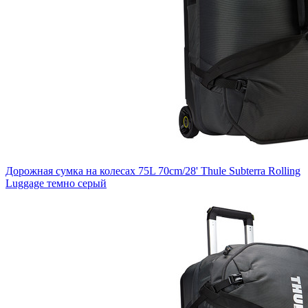
Дорожная сумка на колесах 75L 70cm/28' Thule Subterra Rolling
Luggage темно серый