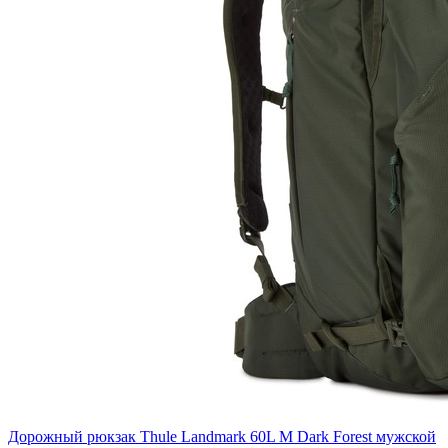
Дорожный рюкзак Thule Landmark 60L M Dark Forest мужской