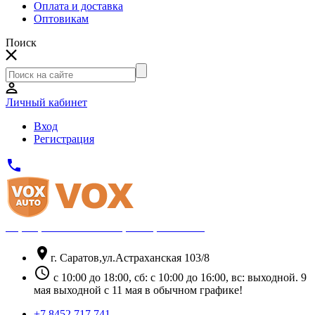
Оплата и доставка
Оптовикам
Поиск
Личный кабинет
Вход
Регистрация
phone
Официальный партнёр Thule
location_on
г. Саратов,ул.Астраханская 103/8
schedule
с 10:00 до 18:00, сб: с 10:00 до 16:00, вс: выходной. 9
мая выходной с 11 мая в обычном графике!
+7 8452 717 741