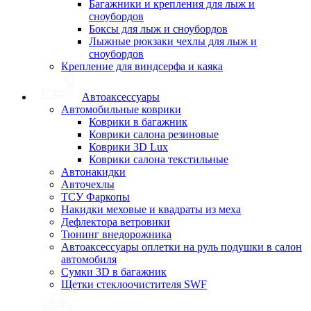
Багажники и крепления для лыж и
сноубордов
Боксы для лыж и сноубордов
Лыжные рюкзаки чехлы для лыж и
сноубордов
Крепление для виндсерфа и каяка
Автоаксессуары
Автомобильные коврики
Коврики в багажник
Коврики салона резиновые
Коврики 3D Lux
Коврики салона текстильные
Автонакидки
Авточехлы
ТСУ Фаркопы
Накидки меховые и квадраты из меха
Дефлектора ветровики
Тюнинг внедорожника
Автоаксессуары оплетки на руль подушки в салон
автомобиля
Сумки 3D в багажник
Щетки стеклоочистителя SWF