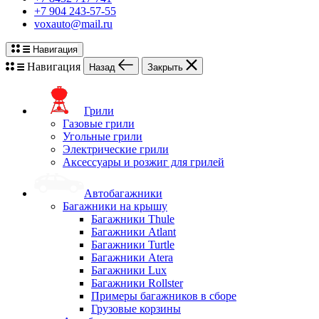
+7 904 243-57-55
voxauto@mail.ru
Навигация
Навигация
Назад
Закрыть
Грили
Газовые грили
Угольные грили
Электрические грили
Аксессуары и розжиг для грилей
Автобагажники
Багажники на крышу
Багажники Thule
Багажники Atlant
Багажники Turtle
Багажники Atera
Багажники Lux
Багажники Rollster
Примеры багажников в сборе
Грузовые корзины