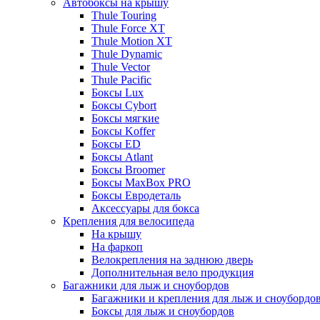
Автобоксы на крышу
Thule Touring
Thule Force XT
Thule Motion XT
Thule Dynamic
Thule Vector
Thule Pacific
Боксы Lux
Боксы Cybort
Боксы мягкие
Боксы Koffer
Боксы ED
Боксы Atlant
Боксы Broomer
Боксы MaxBox PRO
Боксы Евродеталь
Аксессуары для бокса
Крепления для велосипеда
На крышу
На фаркоп
Велокрепления на заднюю дверь
Дополнительная вело продукция
Багажники для лыж и сноубордов
Багажники и крепления для лыж и сноубордо
Боксы для лыж и сноубордов