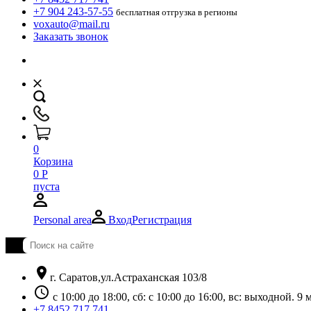
+7 904 243-57-55
бесплатная отгрузка в регионы
voxauto@mail.ru
Заказать звонок
0
Корзина
0
Р
пуста
Personal area
Вход
Регистрация
location_on
г. Саратов,ул.Астраханская 103/8
schedule
с 10:00 до 18:00, сб: с 10:00 до 16:00, вс: выходной. 
+7 8452 717 741