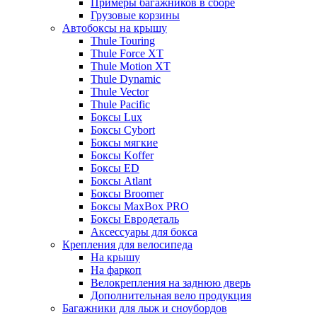
Примеры багажников в сборе
Грузовые корзины
Автобоксы на крышу
Thule Touring
Thule Force XT
Thule Motion XT
Thule Dynamic
Thule Vector
Thule Pacific
Боксы Lux
Боксы Cybort
Боксы мягкие
Боксы Koffer
Боксы ED
Боксы Atlant
Боксы Broomer
Боксы MaxBox PRO
Боксы Евродеталь
Аксессуары для бокса
Крепления для велосипеда
На крышу
На фаркоп
Велокрепления на заднюю дверь
Дополнительная вело продукция
Багажники для лыж и сноубордов