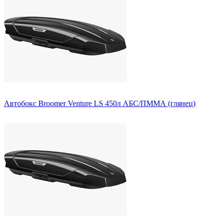
Автобокс Broomer Venture LS 450л АБС/ПММА (глянец)