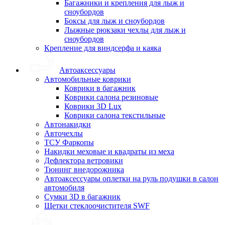
Багажники и крепления для лыж и
сноубордов
Боксы для лыж и сноубордов
Лыжные рюкзаки чехлы для лыж и
сноубордов
Крепление для виндсерфа и каяка
Автоаксессуары
Автомобильные коврики
Коврики в багажник
Коврики салона резиновые
Коврики 3D Lux
Коврики салона текстильные
Автонакидки
Авточехлы
ТСУ Фаркопы
Накидки меховые и квадраты из меха
Дефлектора ветровики
Тюнинг внедорожника
Автоаксессуары оплетки на руль подушки в салон
автомобиля
Сумки 3D в багажник
Щетки стеклоочистителя SWF