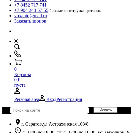
+7 8452 717 741
+7 904 243-57-55
бесплатная отгрузка в регионы
voxauto@mail.ru
Заказать звонок
0
Корзина
0
Р
пуста
Personal area
Вход
Регистрация
location_on
г. Саратов,ул.Астраханская 103/8
schedule
с 10:00 до 18:00, сб: с 10:00 до 16:00, вс: выходной. 9