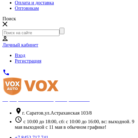
Оплата и доставка
Оптовикам
Поиск
Личный кабинет
Вход
Регистрация
phone
Официальный партнёр Thule
location_on
г. Саратов,ул.Астраханская 103/8
schedule
с 10:00 до 18:00, сб: с 10:00 до 16:00, вс: выходной. 9
мая выходной с 11 мая в обычном графике!
+7 8452 717 741