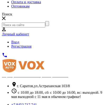
Оплата и доставка
Оптовикам
Поиск
Личный кабинет
Вход
Регистрация
phone
Официальный партнёр Thule
location_on
г. Саратов,ул.Астраханская 103/8
schedule
с 10:00 до 18:00, сб: с 10:00 до 16:00, вс: выходной. 9
мая выходной с 11 мая в обычном графике!
+7 8452 717 741