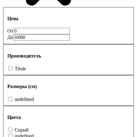
Цена
От
До
Производитель
Thule
Размеры (см)
undefined
Цвета
Cерый
undefined