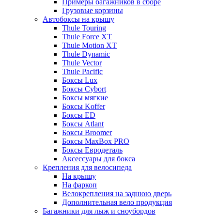
Примеры багажников в сборе
Грузовые корзины
Автобоксы на крышу
Thule Touring
Thule Force XT
Thule Motion XT
Thule Dynamic
Thule Vector
Thule Pacific
Боксы Lux
Боксы Cybort
Боксы мягкие
Боксы Koffer
Боксы ED
Боксы Atlant
Боксы Broomer
Боксы MaxBox PRO
Боксы Евродеталь
Аксессуары для бокса
Крепления для велосипеда
На крышу
На фаркоп
Велокрепления на заднюю дверь
Дополнительная вело продукция
Багажники для лыж и сноубордов