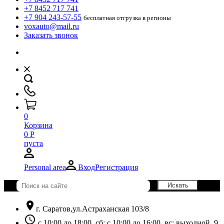
+7 8452 717 741
+7 904 243-57-55
бесплатная отгрузка в регионы
voxauto@mail.ru
Заказать звонок
0
Корзина
0
Р
пуста
Personal area
Вход
Регистрация
location_on
г. Саратов,ул.Астраханская 103/8
schedule
с 10:00 до 18:00, сб: с 10:00 до 16:00, вс: выходной. 9