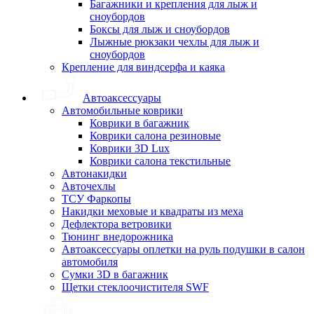
Багажники и крепления для лыж и
сноубордов
Боксы для лыж и сноубордов
Лыжные рюкзаки чехлы для лыж и
сноубордов
Крепление для виндсерфа и каяка
Автоаксессуары
Автомобильные коврики
Коврики в багажник
Коврики салона резиновые
Коврики 3D Lux
Коврики салона текстильные
Автонакидки
Авточехлы
ТСУ Фаркопы
Накидки меховые и квадраты из меха
Дефлектора ветровики
Тюнинг внедорожника
Автоаксессуары оплетки на руль подушки в салон
автомобиля
Сумки 3D в багажник
Щетки стеклоочистителя SWF