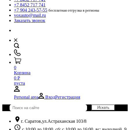
+7 8452 717 741
+7 904 243-57-55
бесплатная отгрузка в регионы
voxauto@mail.ru
Заказать звонок
0
Корзина
0
Р
пуста
Personal area
Вход
Регистрация
location_on
г. Саратов,ул.Астраханская 103/8
schedule
с 10:00 до 18:00, сб: с 10:00 до 16:00, вс: выходной. 9