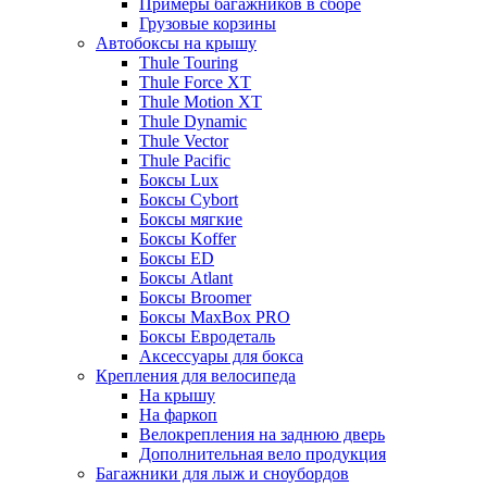
Примеры багажников в сборе
Грузовые корзины
Автобоксы на крышу
Thule Touring
Thule Force XT
Thule Motion XT
Thule Dynamic
Thule Vector
Thule Pacific
Боксы Lux
Боксы Cybort
Боксы мягкие
Боксы Koffer
Боксы ED
Боксы Atlant
Боксы Broomer
Боксы MaxBox PRO
Боксы Евродеталь
Аксессуары для бокса
Крепления для велосипеда
На крышу
На фаркоп
Велокрепления на заднюю дверь
Дополнительная вело продукция
Багажники для лыж и сноубордов