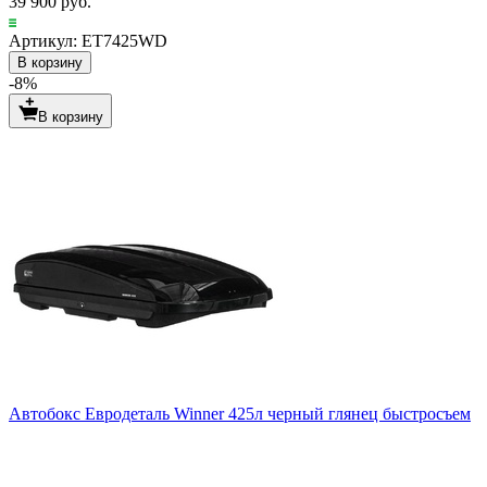
39 900 руб.
Артикул: ET7425WD
В корзину
-8%
В корзину
Автобокс Евродеталь Winner 425л черный глянец быстросъем