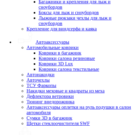
Багажники и крепления для лыж и
сноубордов
Боксы для лыж и сноубордов
Лыжные рюкзаки чехлы для лыж и
сноубордов
Крепление для виндсерфа и каяка
Автоаксессуары
Автомобильные коврики
Коврики в багажник
Коврики салона резиновые
Коврики 3D Lux
Коврики салона текстильные
Автонакидки
Авточехлы
ТСУ Фаркопы
Накидки меховые и квадраты из меха
Дефлектора ветровики
Тюнинг внедорожника
Автоаксессуары оплетки на руль подушки в салон
автомобиля
Сумки 3D в багажник
Щетки стеклоочистителя SWF