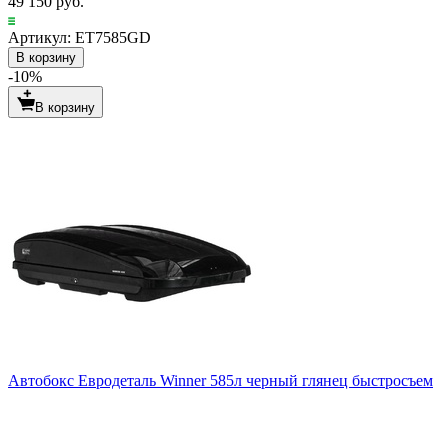
49 150 руб.
Артикул: ET7585GD
В корзину
-10%
В корзину
Автобокс Евродеталь Winner 585л черный глянец быстросъем