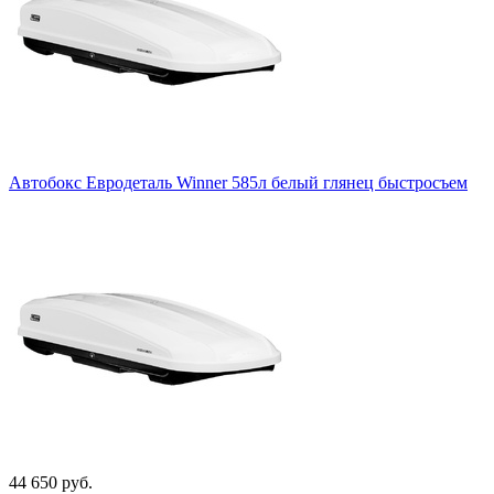
Автобокс Евродеталь Winner 585л белый глянец быстросъем
44 650 руб.