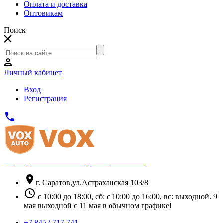
Оплата и доставка
Оптовикам
Поиск
Личный кабинет
Вход
Регистрация
phone
Официальный партнёр Thule
location_on
г. Саратов,ул.Астраханская 103/8
schedule
с 10:00 до 18:00, сб: с 10:00 до 16:00, вс: выходной. 9
мая выходной с 11 мая в обычном графике!
+7 8452 717 741