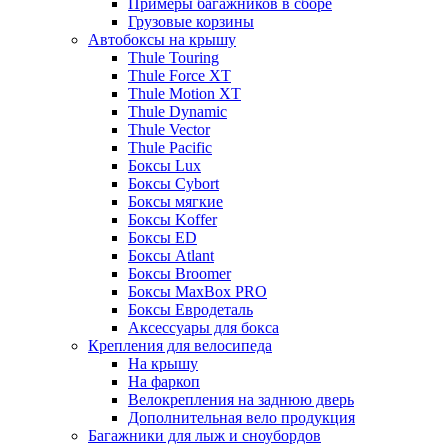
Примеры багажников в сборе
Грузовые корзины
Автобоксы на крышу
Thule Touring
Thule Force XT
Thule Motion XT
Thule Dynamic
Thule Vector
Thule Pacific
Боксы Lux
Боксы Cybort
Боксы мягкие
Боксы Koffer
Боксы ED
Боксы Atlant
Боксы Broomer
Боксы MaxBox PRO
Боксы Евродеталь
Аксессуары для бокса
Крепления для велосипеда
На крышу
На фаркоп
Велокрепления на заднюю дверь
Дополнительная вело продукция
Багажники для лыж и сноубордов