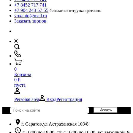
+7 8452 717 741
+7 904 243-57-55
бесплатная отгрузка в регионы
voxauto@mail.ru
Заказать звонок
0
Корзина
0
Р
пуста
Personal area
Вход
Регистрация
location_on
г. Саратов,ул.Астраханская 103/8
schedule
с 10:00 до 18:00, сб: с 10:00 до 16:00, вс: выходной. 9