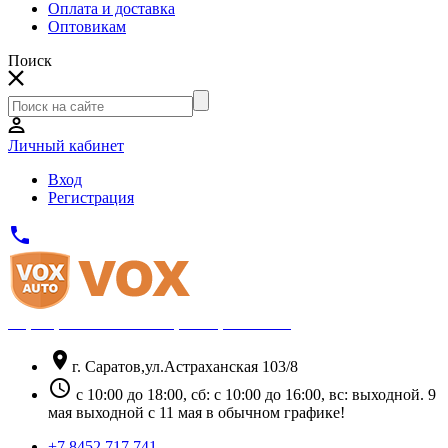
Оплата и доставка
Оптовикам
Поиск
Личный кабинет
Вход
Регистрация
phone
Официальный партнёр Thule
location_on
г. Саратов,ул.Астраханская 103/8
schedule
с 10:00 до 18:00, сб: с 10:00 до 16:00, вс: выходной. 9
мая выходной с 11 мая в обычном графике!
+7 8452 717 741