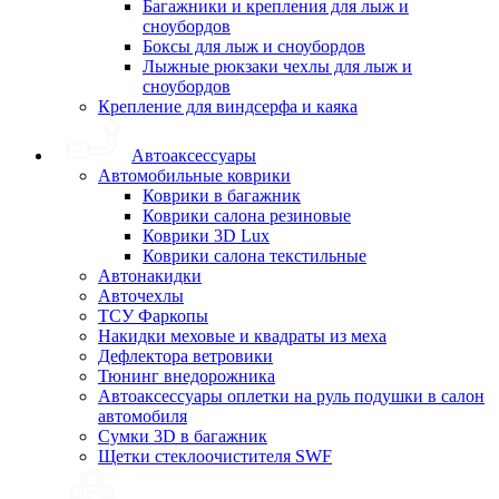
Багажники и крепления для лыж и
сноубордов
Боксы для лыж и сноубордов
Лыжные рюкзаки чехлы для лыж и
сноубордов
Крепление для виндсерфа и каяка
Автоаксессуары
Автомобильные коврики
Коврики в багажник
Коврики салона резиновые
Коврики 3D Lux
Коврики салона текстильные
Автонакидки
Авточехлы
ТСУ Фаркопы
Накидки меховые и квадраты из меха
Дефлектора ветровики
Тюнинг внедорожника
Автоаксессуары оплетки на руль подушки в салон
автомобиля
Сумки 3D в багажник
Щетки стеклоочистителя SWF