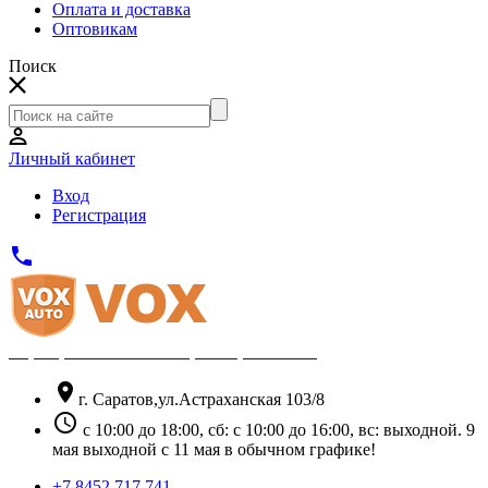
Оплата и доставка
Оптовикам
Поиск
Личный кабинет
Вход
Регистрация
phone
Официальный партнёр Thule
location_on
г. Саратов,ул.Астраханская 103/8
schedule
с 10:00 до 18:00, сб: с 10:00 до 16:00, вс: выходной. 9
мая выходной с 11 мая в обычном графике!
+7 8452 717 741