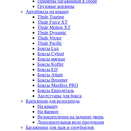
Примеры багажников в сборе
Грузовые корзины
Автобоксы на крышу
Thule Touring
Thule Force XT
Thule Motion XT
Thule Dynamic
Thule Vector
Thule Pacific
Боксы Lux
Боксы Cybort
Боксы мягкие
Боксы Koffer
Боксы ED
Боксы Atlant
Боксы Broomer
Боксы MaxBox PRO
Боксы Евродеталь
Аксессуары для бокса
Крепления для велосипеда
На крышу
На фаркоп
Велокрепления на заднюю дверь
Дополнительная вело продукция
Багажники для лыж и сноубордов