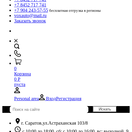
+7 8452 717 741
+7 904 243-57-55
бесплатная отгрузка в регионы
voxauto@mail.ru
Заказать звонок
0
Корзина
0
Р
пуста
Personal area
Вход
Регистрация
location_on
г. Саратов,ул.Астраханская 103/8
schedule
с 10:00 до 18:00, сб: с 10:00 до 16:00, вс: выходной. 9