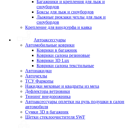
Багажники и крепления для лыж и
сноубордов
Боксы для лыж и сноубордов
Лыжные рюкзаки чехлы для лыж и
сноубордов
Крепление для виндсерфа и каяка
Автоаксессуары
Автомобильные коврики
Коврики в багажник
Коврики салона резиновые
Коврики 3D Lux
Коврики салона текстильные
Автонакидки
Авточехлы
ТСУ Фаркопы
Накидки меховые и квадраты из меха
Дефлектора ветровики
Тюнинг внедорожника
Автоаксессуары оплетки на руль подушки в салон
автомобиля
Сумки 3D в багажник
Щетки стеклоочистителя SWF