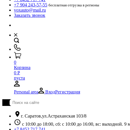
+7 904 243-57-55
бесплатная отгрузка в регионы
voxauto@mail.ru
Заказать звонок
0
Корзина
0
Р
пуста
Personal area
Вход
Регистрация
location_on
г. Саратов,ул.Астраханская 103/8
schedule
с 10:00 до 18:00, сб: с 10:00 до 16:00, вс: выходной. 
+7 8452 717 741