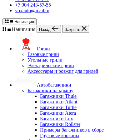
+7 904 243-57-55
voxauto@mail.ru
Навигация
Навигация
Назад
Закрыть
Грили
Газовые грили
Угольные грили
Электрические грили
Аксессуары и розжиг для грилей
Автобагажники
Багажники на крышу
Багажники Thule
Багажники Atlant
Багажники Turtle
Багажники Atera
Багажники Lux
Багажники Rollster
Примеры багажников в сборе
Грузовые корзины