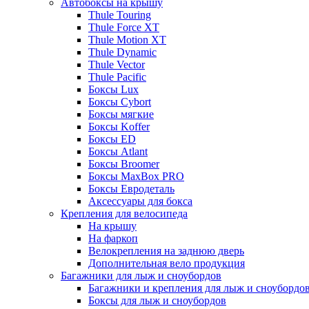
Автобоксы на крышу
Thule Touring
Thule Force XT
Thule Motion XT
Thule Dynamic
Thule Vector
Thule Pacific
Боксы Lux
Боксы Cybort
Боксы мягкие
Боксы Koffer
Боксы ED
Боксы Atlant
Боксы Broomer
Боксы MaxBox PRO
Боксы Евродеталь
Аксессуары для бокса
Крепления для велосипеда
На крышу
На фаркоп
Велокрепления на заднюю дверь
Дополнительная вело продукция
Багажники для лыж и сноубордов
Багажники и крепления для лыж и сноубордо
Боксы для лыж и сноубордов