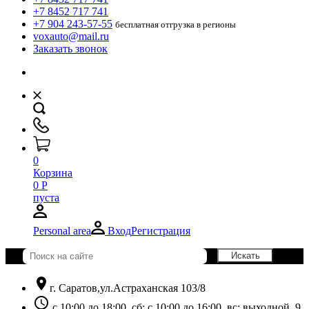
+7 8452 717 741
+7 904 243-57-55
бесплатная отгрузка в регионы
voxauto@mail.ru
Заказать звонок
0
Корзина
0
Р
пуста
Personal area
Вход
Регистрация
location_on
г. Саратов,ул.Астраханская 103/8
schedule
с 10:00 до 18:00, сб: с 10:00 до 16:00, вс: выходной. 9