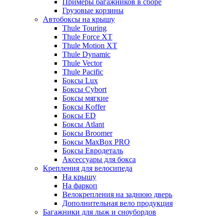
Примеры багажников в сборе
Грузовые корзины
Автобоксы на крышу
Thule Touring
Thule Force XT
Thule Motion XT
Thule Dynamic
Thule Vector
Thule Pacific
Боксы Lux
Боксы Cybort
Боксы мягкие
Боксы Koffer
Боксы ED
Боксы Atlant
Боксы Broomer
Боксы MaxBox PRO
Боксы Евродеталь
Аксессуары для бокса
Крепления для велосипеда
На крышу
На фаркоп
Велокрепления на заднюю дверь
Дополнительная вело продукция
Багажники для лыж и сноубордов