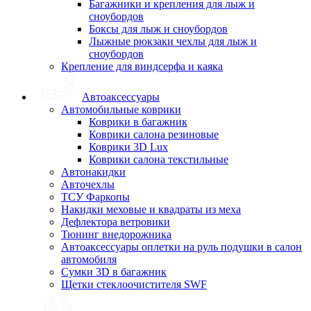
Багажники и крепления для лыж и
сноубордов
Боксы для лыж и сноубордов
Лыжные рюкзаки чехлы для лыж и
сноубордов
Крепление для виндсерфа и каяка
Автоаксессуары
Автомобильные коврики
Коврики в багажник
Коврики салона резиновые
Коврики 3D Lux
Коврики салона текстильные
Автонакидки
Авточехлы
ТСУ Фаркопы
Накидки меховые и квадраты из меха
Дефлектора ветровики
Тюнинг внедорожника
Автоаксессуары оплетки на руль подушки в салон
автомобиля
Сумки 3D в багажник
Щетки стеклоочистителя SWF