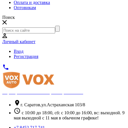
Оплата и доставка
Оптовикам
Поиск
Личный кабинет
Вход
Регистрация
phone
Официальный партнёр Thule
location_on
г. Саратов,ул.Астраханская 103/8
schedule
с 10:00 до 18:00, сб: с 10:00 до 16:00, вс: выходной. 9
мая выходной с 11 мая в обычном графике!
+7 8452 717 741