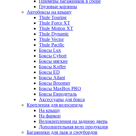
Примеры багажников в сборе
Грузовые корзины
Автобоксы на крышу
Thule Touring
Thule Force XT
Thule Motion XT
Thule Dynamic
Thule Vector
Thule Pacific
Боксы Lux
Боксы Cybort
Боксы мягкие
Боксы Koffer
Боксы ED
Боксы Atlant
Боксы Broomer
Боксы MaxBox PRO
Боксы Евродеталь
Аксессуары для бокса
Крепления для велосипеда
На крышу
На фаркоп
Велокрепления на заднюю дверь
Дополнительная вело продукция
Багажники для лыж и сноубордов