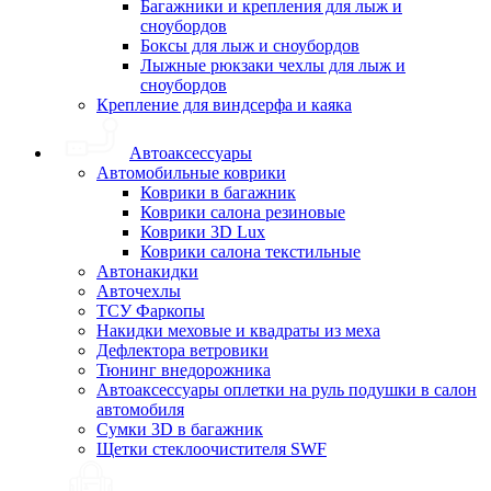
Багажники и крепления для лыж и
сноубордов
Боксы для лыж и сноубордов
Лыжные рюкзаки чехлы для лыж и
сноубордов
Крепление для виндсерфа и каяка
Автоаксессуары
Автомобильные коврики
Коврики в багажник
Коврики салона резиновые
Коврики 3D Lux
Коврики салона текстильные
Автонакидки
Авточехлы
ТСУ Фаркопы
Накидки меховые и квадраты из меха
Дефлектора ветровики
Тюнинг внедорожника
Автоаксессуары оплетки на руль подушки в салон
автомобиля
Сумки 3D в багажник
Щетки стеклоочистителя SWF