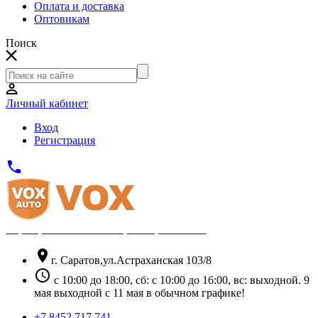
Оплата и доставка
Оптовикам
Поиск
Личный кабинет
Вход
Регистрация
phone
Официальный партнёр Thule
location_on
г. Саратов,ул.Астраханская 103/8
schedule
с 10:00 до 18:00, сб: с 10:00 до 16:00, вс: выходной. 9
мая выходной с 11 мая в обычном графике!
+7 8452 717 741