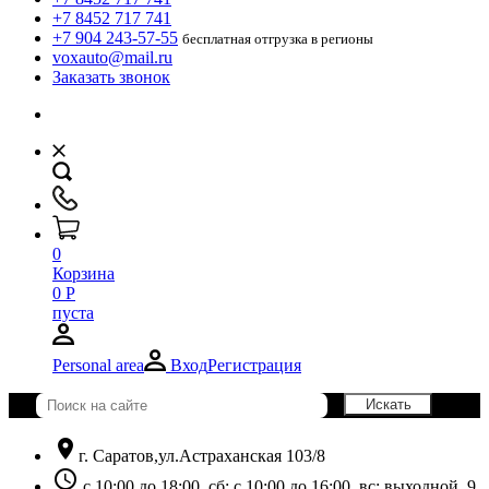
+7 8452 717 741
+7 904 243-57-55
бесплатная отгрузка в регионы
voxauto@mail.ru
Заказать звонок
0
Корзина
0
Р
пуста
Personal area
Вход
Регистрация
location_on
г. Саратов,ул.Астраханская 103/8
schedule
с 10:00 до 18:00, сб: с 10:00 до 16:00, вс: выходной. 9