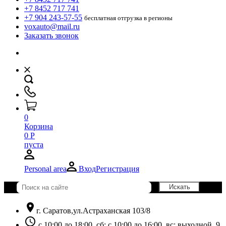
+7 8452 717 741
+7 904 243-57-55
бесплатная отгрузка в регионы
voxauto@mail.ru
Заказать звонок
0
Корзина
0
Р
пуста
Personal area
Вход
Регистрация
location_on
г. Саратов,ул.Астраханская 103/8
schedule
с 10:00 до 18:00, сб: с 10:00 до 16:00, вс: выходной. 9