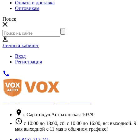
Оплата и доставка
Оптовикам
Поиск
Личный кабинет
Вход
Регистрация
phone
Официальный партнёр Thule
location_on
г. Саратов,ул.Астраханская 103/8
schedule
с 10:00 до 18:00, сб: с 10:00 до 16:00, вс: выходной. 9
мая выходной с 11 мая в обычном графике!
+7 8452 717 741