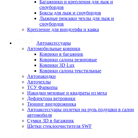
Багажники и крепления для лыж и
сноубордов
Боксы для лыж и сноубордов
Лыжные рюкзаки чехлы для лыж и
сноубордов
Крепление для виндсерфа и каяка
Автоаксессуары
Автомобильные коврики
Коврики в багажник
Коврики салона резиновые
Коврики 3D Lux
Коврики салона текстильные
Автонакидки
Авточехлы
ТСУ Фаркопы
Накидки меховые и квадраты из меха
Дефлектора ветровики
Тюнинг внедорожника
Автоаксессуары оплетки на руль подушки в салон
автомобиля
Сумки 3D в багажник
Щетки стеклоочистителя SWF