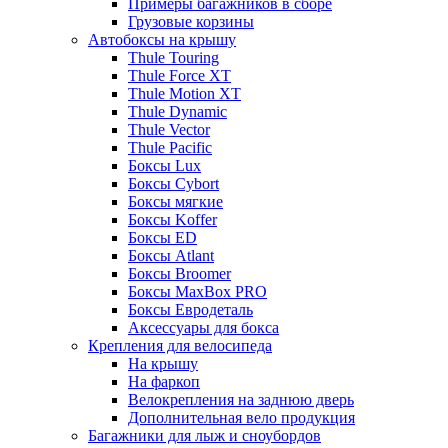
Примеры багажников в сборе
Грузовые корзины
Автобоксы на крышу
Thule Touring
Thule Force XT
Thule Motion XT
Thule Dynamic
Thule Vector
Thule Pacific
Боксы Lux
Боксы Cybort
Боксы мягкие
Боксы Koffer
Боксы ED
Боксы Atlant
Боксы Broomer
Боксы MaxBox PRO
Боксы Евродеталь
Аксессуары для бокса
Крепления для велосипеда
На крышу
На фаркоп
Велокрепления на заднюю дверь
Дополнительная вело продукция
Багажники для лыж и сноубордов