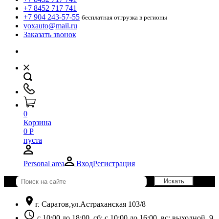
+7 8452 717 741
+7 904 243-57-55
бесплатная отгрузка в регионы
voxauto@mail.ru
Заказать звонок
0
Корзина
0
Р
пуста
Personal area
Вход
Регистрация
location_on
г. Саратов,ул.Астраханская 103/8
schedule
с 10:00 до 18:00, сб: с 10:00 до 16:00, вс: выходной. 9