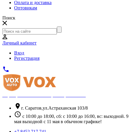
Оплата и доставка
Оптовикам
Поиск
Личный кабинет
Вход
Регистрация
phone
Официальный партнёр Thule
location_on
г. Саратов,ул.Астраханская 103/8
schedule
с 10:00 до 18:00, сб: с 10:00 до 16:00, вс: выходной. 9
мая выходной с 11 мая в обычном графике!
+7 8452 717 741