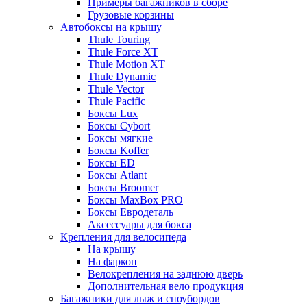
Примеры багажников в сборе
Грузовые корзины
Автобоксы на крышу
Thule Touring
Thule Force XT
Thule Motion XT
Thule Dynamic
Thule Vector
Thule Pacific
Боксы Lux
Боксы Cybort
Боксы мягкие
Боксы Koffer
Боксы ED
Боксы Atlant
Боксы Broomer
Боксы MaxBox PRO
Боксы Евродеталь
Аксессуары для бокса
Крепления для велосипеда
На крышу
На фаркоп
Велокрепления на заднюю дверь
Дополнительная вело продукция
Багажники для лыж и сноубордов