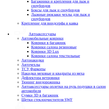
Багажники и крепления для лыж и
сноубордов
Боксы для лыж и сноубордов
Лыжные рюкзаки чехлы для лыж и
сноубордов
Крепление для виндсерфа и каяка
Автоаксессуары
Автомобильные коврики
Коврики в багажник
Коврики салона резиновые
Коврики 3D Lux
Коврики салона текстильные
Автонакидки
Авточехлы
ТСУ Фаркопы
Накидки меховые и квадраты из меха
Дефлектора ветровики
Тюнинг внедорожника
Автоаксессуары оплетки на руль подушки в салон
автомобиля
Сумки 3D в багажник
Щетки стеклоочистителя SWF