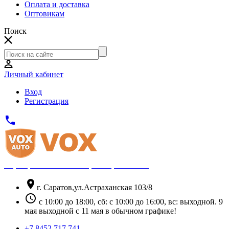
Оплата и доставка
Оптовикам
Поиск
Личный кабинет
Вход
Регистрация
phone
Официальный партнёр Thule
location_on
г. Саратов,ул.Астраханская 103/8
schedule
с 10:00 до 18:00, сб: с 10:00 до 16:00, вс: выходной. 9
мая выходной с 11 мая в обычном графике!
+7 8452 717 741