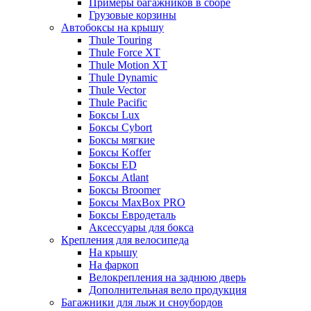
Примеры багажников в сборе
Грузовые корзины
Автобоксы на крышу
Thule Touring
Thule Force XT
Thule Motion XT
Thule Dynamic
Thule Vector
Thule Pacific
Боксы Lux
Боксы Cybort
Боксы мягкие
Боксы Koffer
Боксы ED
Боксы Atlant
Боксы Broomer
Боксы MaxBox PRO
Боксы Евродеталь
Аксессуары для бокса
Крепления для велосипеда
На крышу
На фаркоп
Велокрепления на заднюю дверь
Дополнительная вело продукция
Багажники для лыж и сноубордов