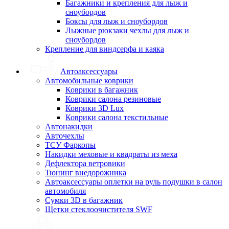
Багажники и крепления для лыж и
сноубордов
Боксы для лыж и сноубордов
Лыжные рюкзаки чехлы для лыж и
сноубордов
Крепление для виндсерфа и каяка
Автоаксессуары
Автомобильные коврики
Коврики в багажник
Коврики салона резиновые
Коврики 3D Lux
Коврики салона текстильные
Автонакидки
Авточехлы
ТСУ Фаркопы
Накидки меховые и квадраты из меха
Дефлектора ветровики
Тюнинг внедорожника
Автоаксессуары оплетки на руль подушки в салон
автомобиля
Сумки 3D в багажник
Щетки стеклоочистителя SWF