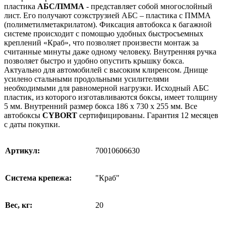
пластика
АБС/ПММА
- представляет собой многослойный
лист. Его получают соэкструзией АБС – пластика с ПММА
(полиметилметакрилатом). Фиксация автобокса к багажной
системе происходит с помощью удобных быстросъемных
креплений «Краб», что позволяет произвести монтаж за
считанные минуты даже одному человеку. Внутренняя ручка
позволяет быстро и удобно опустить крышку бокса.
Актуально для автомобилей с высоким клиренсом. Днище
усилено стальными продольными усилителями
необходимыми для равномерной нагрузки. Исходный АБС
пластик, из которого изготавливаются боксы, имеет толщину
5 мм. Внутренний размер бокса 186 x 730 x 255 мм. Все
автобоксы
CYBORT
сертифицированы. Гарантия 12 месяцев
с даты покупки.
Артикул:
70010606630
Система крепежа:
"Краб"
Вес, кг:
20