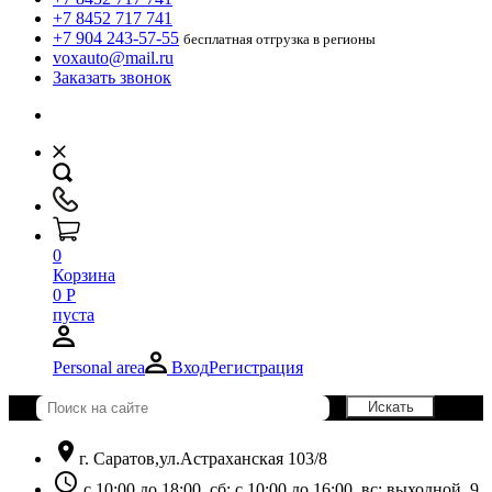
+7 8452 717 741
+7 904 243-57-55
бесплатная отгрузка в регионы
voxauto@mail.ru
Заказать звонок
0
Корзина
0
Р
пуста
Personal area
Вход
Регистрация
location_on
г. Саратов,ул.Астраханская 103/8
schedule
с 10:00 до 18:00, сб: с 10:00 до 16:00, вс: выходной. 9