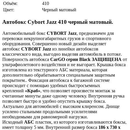
Объём:
410
Цвет:
Черный матовый
Автобокс Cybort Jazz 410 черный матовый.
Автомобильный бокс
CYBORT Jazz
, предназначен для
перевозки некрупногабаритных грузов и спортивного
оборудования. Совершенно новый дизайн выделяет
автобокс
CYBORT Jazz
из линейки автобоксов
классического вида, выгодно выделяя автомобиль в потоке.
Поверхность автобокса
CarGO серии Black ЗАЩИЩЕНА
от
ультрафиолетового воздействия и не выгорает. Крышка бокса
изготовлена из текстурного АБС материала, которая
дополнительно обрабатывается специальным защитным
покрытием.. Фиксация автобокса к багажной системе
происходит с помощью удобных быстросъемных
креплений
«Краб»
, что позволяет произвести монтаж за
считанные минуты даже одному человеку. Внутренняя ручка
позволяет быстро и удобно опустить крышку бокса.
Актуально для автомобилей с высоким клиренсом. Днище
усилено стальными продольными усилителями
необходимыми для равномерной нагрузки.
Исходный
АБС
пластик, из которого изготавливаются боксы,
имеет толщину 5 мм. Внутренний размер бокса
186 x 730 x