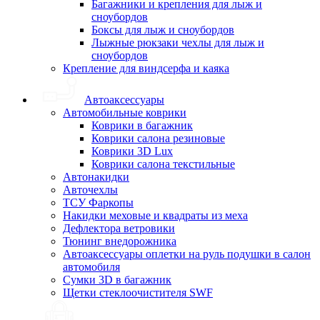
Багажники и крепления для лыж и
сноубордов
Боксы для лыж и сноубордов
Лыжные рюкзаки чехлы для лыж и
сноубордов
Крепление для виндсерфа и каяка
Автоаксессуары
Автомобильные коврики
Коврики в багажник
Коврики салона резиновые
Коврики 3D Lux
Коврики салона текстильные
Автонакидки
Авточехлы
ТСУ Фаркопы
Накидки меховые и квадраты из меха
Дефлектора ветровики
Тюнинг внедорожника
Автоаксессуары оплетки на руль подушки в салон
автомобиля
Сумки 3D в багажник
Щетки стеклоочистителя SWF