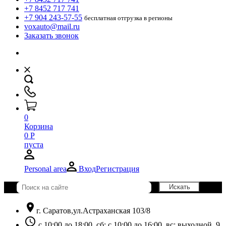
+7 8452 717 741
+7 904 243-57-55
бесплатная отгрузка в регионы
voxauto@mail.ru
Заказать звонок
0
Корзина
0
Р
пуста
Personal area
Вход
Регистрация
location_on
г. Саратов,ул.Астраханская 103/8
schedule
с 10:00 до 18:00, сб: с 10:00 до 16:00, вс: выходной. 9