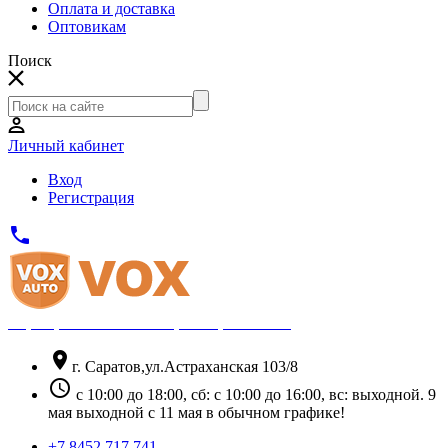
Оплата и доставка
Оптовикам
Поиск
Личный кабинет
Вход
Регистрация
phone
Официальный партнёр Thule
location_on
г. Саратов,ул.Астраханская 103/8
schedule
с 10:00 до 18:00, сб: с 10:00 до 16:00, вс: выходной. 9
мая выходной с 11 мая в обычном графике!
+7 8452 717 741