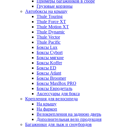
Примеры багажников в сборе
Грузовые корзины
Автобоксы на крышу
Thule Touring
Thule Force XT
Thule Motion XT
Thule Dynamic
Thule Vector
Thule Pacific
Боксы Lux
Боксы Cybort
Боксы мягкие
Боксы Koffer
Боксы ED
Боксы Atlant
Боксы Broomer
Боксы MaxBox PRO
Боксы Евродеталь
Аксессуары для бокса
Крепления для велосипеда
На крышу
На фаркоп
Велокрепления на заднюю дверь
Дополнительная вело продукция
Багажники для лыж и сноубордов