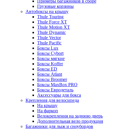
Примеры багажников в сборе
Грузовые корзины
Автобоксы на крышу
Thule Touring
Thule Force XT
Thule Motion XT
Thule Dynamic
Thule Vector
Thule Pacific
Боксы Lux
Боксы Cybort
Боксы мягкие
Боксы Koffer
Боксы ED
Боксы Atlant
Боксы Broomer
Боксы MaxBox PRO
Боксы Евродеталь
Аксессуары для бокса
Крепления для велосипеда
На крышу
На фаркоп
Велокрепления на заднюю дверь
Дополнительная вело продукция
Багажники для лыж и сноубордов