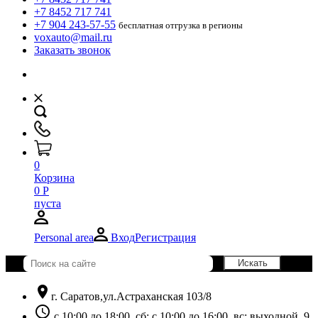
+7 8452 717 741
+7 904 243-57-55
бесплатная отгрузка в регионы
voxauto@mail.ru
Заказать звонок
0
Корзина
0
Р
пуста
Personal area
Вход
Регистрация
location_on
г. Саратов,ул.Астраханская 103/8
schedule
с 10:00 до 18:00, сб: с 10:00 до 16:00, вс: выходной. 9