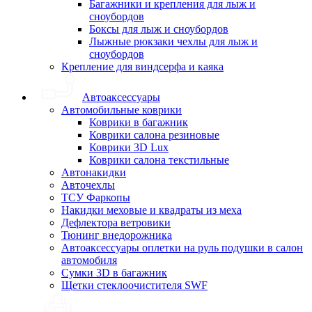
Багажники и крепления для лыж и
сноубордов
Боксы для лыж и сноубордов
Лыжные рюкзаки чехлы для лыж и
сноубордов
Крепление для виндсерфа и каяка
Автоаксессуары
Автомобильные коврики
Коврики в багажник
Коврики салона резиновые
Коврики 3D Lux
Коврики салона текстильные
Автонакидки
Авточехлы
ТСУ Фаркопы
Накидки меховые и квадраты из меха
Дефлектора ветровики
Тюнинг внедорожника
Автоаксессуары оплетки на руль подушки в салон
автомобиля
Сумки 3D в багажник
Щетки стеклоочистителя SWF