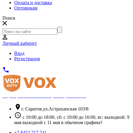
Оплата и доставка
Оптовикам
Поиск
Личный кабинет
Вход
Регистрация
phone
Официальный партнёр Thule
location_on
г. Саратов,ул.Астраханская 103/8
schedule
с 10:00 до 18:00, сб: с 10:00 до 16:00, вс: выходной. 9
мая выходной с 11 мая в обычном графике!
+7 8452 717 741