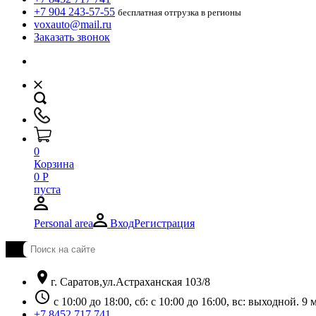
+7 904 243-57-55
бесплатная отгрузка в регионы
voxauto@mail.ru
Заказать звонок
0
Корзина
0
Р
пуста
Personal area
Вход
Регистрация
location_on
г. Саратов,ул.Астраханская 103/8
schedule
с 10:00 до 18:00, сб: с 10:00 до 16:00, вс: выходной. 
+7 8452 717 741