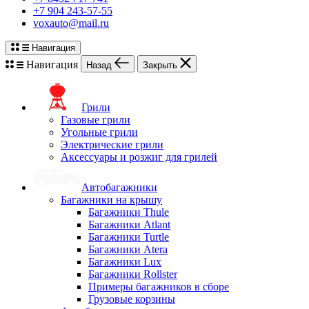
+7 904 243-57-55
voxauto@mail.ru
Навигация
Навигация
Назад
Закрыть
Грили
Газовые грили
Угольные грили
Электрические грили
Аксессуары и розжиг для грилей
Автобагажники
Багажники на крышу
Багажники Thule
Багажники Atlant
Багажники Turtle
Багажники Atera
Багажники Lux
Багажники Rollster
Примеры багажников в сборе
Грузовые корзины