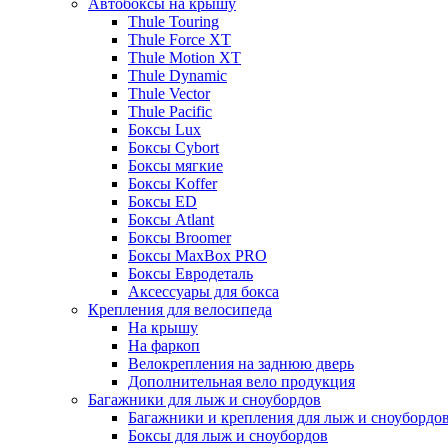
Автобоксы на крышу
Thule Touring
Thule Force XT
Thule Motion XT
Thule Dynamic
Thule Vector
Thule Pacific
Боксы Lux
Боксы Cybort
Боксы мягкие
Боксы Koffer
Боксы ED
Боксы Atlant
Боксы Broomer
Боксы MaxBox PRO
Боксы Евродеталь
Аксессуары для бокса
Крепления для велосипеда
На крышу
На фаркоп
Велокрепления на заднюю дверь
Дополнительная вело продукция
Багажники для лыж и сноубордов
Багажники и крепления для лыж и сноубордо
Боксы для лыж и сноубордов