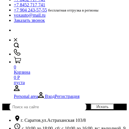
+7 8452 717 741
+7 904 243-57-55
бесплатная отгрузка в регионы
voxauto@mail.ru
Заказать звонок
0
Корзина
0
Р
пуста
Personal area
Вход
Регистрация
location_on
г. Саратов,ул.Астраханская 103/8
schedule
с 10:00 до 18:00, сб: с 10:00 до 16:00, вс: выходной. 9