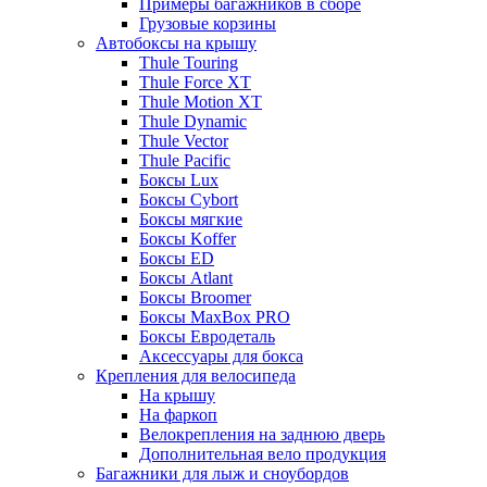
Примеры багажников в сборе
Грузовые корзины
Автобоксы на крышу
Thule Touring
Thule Force XT
Thule Motion XT
Thule Dynamic
Thule Vector
Thule Pacific
Боксы Lux
Боксы Cybort
Боксы мягкие
Боксы Koffer
Боксы ED
Боксы Atlant
Боксы Broomer
Боксы MaxBox PRO
Боксы Евродеталь
Аксессуары для бокса
Крепления для велосипеда
На крышу
На фаркоп
Велокрепления на заднюю дверь
Дополнительная вело продукция
Багажники для лыж и сноубордов