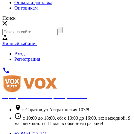
Оплата и доставка
Оптовикам
Поиск
Личный кабинет
Вход
Регистрация
phone
Официальный партнёр Thule
location_on
г. Саратов,ул.Астраханская 103/8
schedule
с 10:00 до 18:00, сб: с 10:00 до 16:00, вс: выходной. 9
мая выходной с 11 мая в обычном графике!
+7 8452 717 741