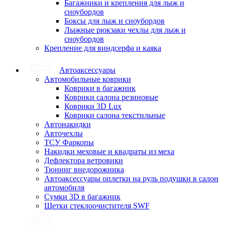
Багажники и крепления для лыж и
сноубордов
Боксы для лыж и сноубордов
Лыжные рюкзаки чехлы для лыж и
сноубордов
Крепление для виндсерфа и каяка
Автоаксессуары
Автомобильные коврики
Коврики в багажник
Коврики салона резиновые
Коврики 3D Lux
Коврики салона текстильные
Автонакидки
Авточехлы
ТСУ Фаркопы
Накидки меховые и квадраты из меха
Дефлектора ветровики
Тюнинг внедорожника
Автоаксессуары оплетки на руль подушки в салон
автомобиля
Сумки 3D в багажник
Щетки стеклоочистителя SWF