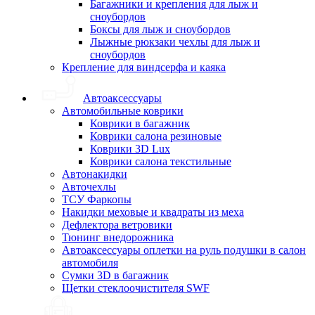
Багажники и крепления для лыж и
сноубордов
Боксы для лыж и сноубордов
Лыжные рюкзаки чехлы для лыж и
сноубордов
Крепление для виндсерфа и каяка
Автоаксессуары
Автомобильные коврики
Коврики в багажник
Коврики салона резиновые
Коврики 3D Lux
Коврики салона текстильные
Автонакидки
Авточехлы
ТСУ Фаркопы
Накидки меховые и квадраты из меха
Дефлектора ветровики
Тюнинг внедорожника
Автоаксессуары оплетки на руль подушки в салон
автомобиля
Сумки 3D в багажник
Щетки стеклоочистителя SWF