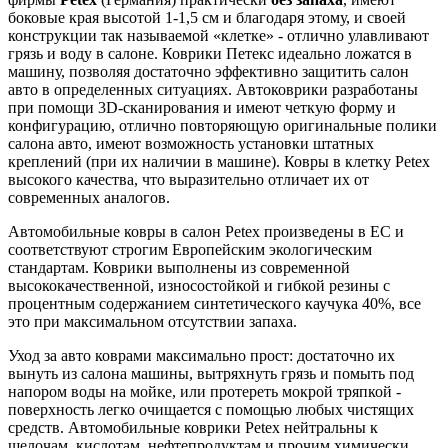
боковые края высотой 1-1,5 см и благодаря этому, и своей
конструкции так называемой «клетке» - отлично улавливают
грязь и воду в салоне. Коврики Петекс идеально ложатся в
машину, позволяя достаточно эффективно защитить салон
авто в определенных ситуациях. Автоковрики разработаны
при помощи 3D-сканирования и имеют четкую форму и
конфигурацию, отлично повторяющую оригинальные полики
салона авто, имеют возможность установки штатных
креплений (при их наличии в машине). Ковры в клетку Petex
высокого качества, что выразительно отличает их от
современных аналогов.
Автомобильные ковры в салон Petex произведены в ЕС и
соответствуют строгим Европейским экологическим
стандартам. Коврики выполнены из современной
высококачественной, износостойкой и гибкой резины с
процентным содержанием синтетического каучука 40%, все
это при максимальном отсутствии запаха.
Уход за авто коврами максимально прост: достаточно их
вынуть из салона машины, вытряхнуть грязь и помыть под
напором воды на мойке, или протереть мокрой тряпкой -
поверхность легко очищается с помощью любых чистящих
средств. Автомобильные коврики Petex нейтральны к
щелочам, кислотам, нефтепродуктам и прочим химически