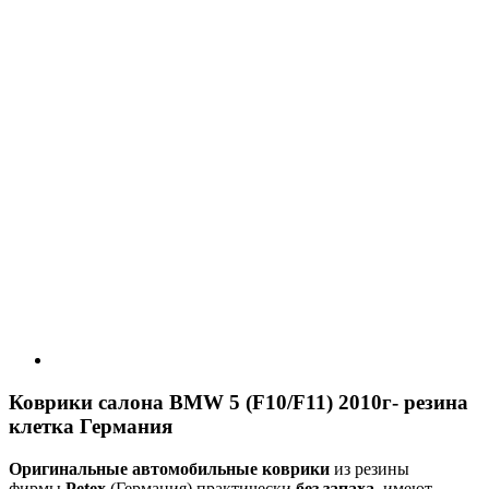
Коврики салона BMW 5 (F10/F11) 2010г- резина
клетка Германия
Оригинальные автомобильные коврики
из резины
фирмы
Petex
(Германия) практически
без запаха
, имеют