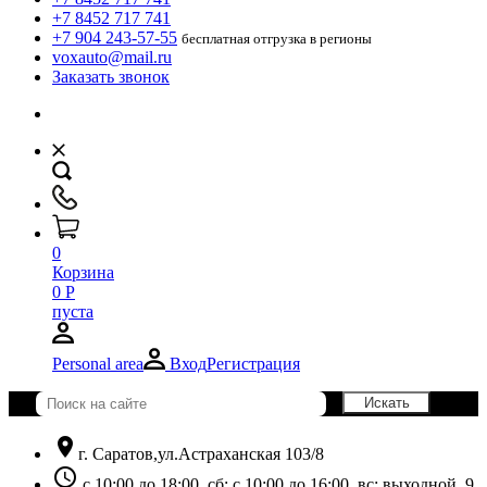
+7 8452 717 741
+7 904 243-57-55
бесплатная отгрузка в регионы
voxauto@mail.ru
Заказать звонок
0
Корзина
0
Р
пуста
Personal area
Вход
Регистрация
location_on
г. Саратов,ул.Астраханская 103/8
schedule
с 10:00 до 18:00, сб: с 10:00 до 16:00, вс: выходной. 9