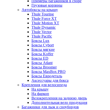
Примеры багажников в сборе
Грузовые корзины
Автобоксы на крышу
Thule Touring
Thule Force XT
Thule Motion XT
Thule Dynamic
Thule Vector
Thule Pacific
Боксы Lux
Боксы Cybort
Боксы мягкие
Боксы Koffer
Боксы ED
Боксы Atlant
Боксы Broomer
Боксы MaxBox PRO
Боксы Евродеталь
Аксессуары для бокса
Крепления для велосипеда
На крышу
На фаркоп
Велокрепления на заднюю дверь
Дополнительная вело продукция
Багажники для лыж и сноубордов