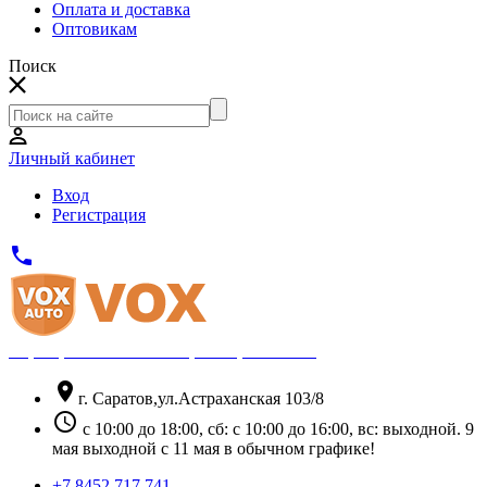
Оплата и доставка
Оптовикам
Поиск
Личный кабинет
Вход
Регистрация
phone
Официальный партнёр Thule
location_on
г. Саратов,ул.Астраханская 103/8
schedule
с 10:00 до 18:00, сб: с 10:00 до 16:00, вс: выходной. 9
мая выходной с 11 мая в обычном графике!
+7 8452 717 741