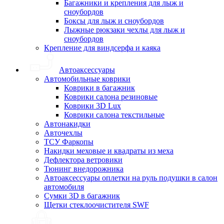
Багажники и крепления для лыж и
сноубордов
Боксы для лыж и сноубордов
Лыжные рюкзаки чехлы для лыж и
сноубордов
Крепление для виндсерфа и каяка
Автоаксессуары
Автомобильные коврики
Коврики в багажник
Коврики салона резиновые
Коврики 3D Lux
Коврики салона текстильные
Автонакидки
Авточехлы
ТСУ Фаркопы
Накидки меховые и квадраты из меха
Дефлектора ветровики
Тюнинг внедорожника
Автоаксессуары оплетки на руль подушки в салон
автомобиля
Сумки 3D в багажник
Щетки стеклоочистителя SWF