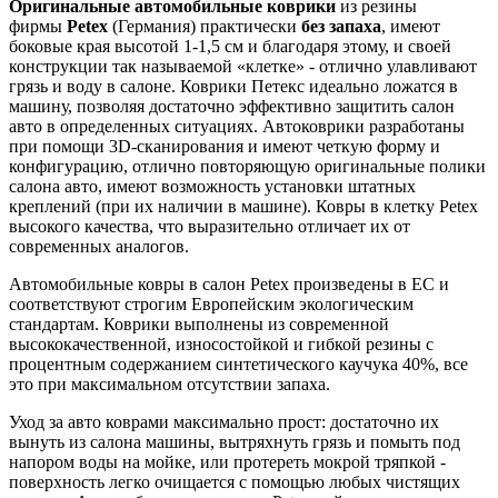
Оригинальные автомобильные коврики
из резины
фирмы
Petex
(Германия) практически
без запаха
, имеют
боковые края высотой 1-1,5 см и благодаря этому, и своей
конструкции так называемой «клетке» - отлично улавливают
грязь и воду в салоне. Коврики Петекс идеально ложатся в
машину, позволяя достаточно эффективно защитить салон
авто в определенных ситуациях. Автоковрики разработаны
при помощи 3D-сканирования и имеют четкую форму и
конфигурацию, отлично повторяющую оригинальные полики
салона авто, имеют возможность установки штатных
креплений (при их наличии в машине). Ковры в клетку Petex
высокого качества, что выразительно отличает их от
современных аналогов.
Автомобильные ковры в салон Petex произведены в ЕС и
соответствуют строгим Европейским экологическим
стандартам. Коврики выполнены из современной
высококачественной, износостойкой и гибкой резины с
процентным содержанием синтетического каучука 40%, все
это при максимальном отсутствии запаха.
Уход за авто коврами максимально прост: достаточно их
вынуть из салона машины, вытряхнуть грязь и помыть под
напором воды на мойке, или протереть мокрой тряпкой -
поверхность легко очищается с помощью любых чистящих