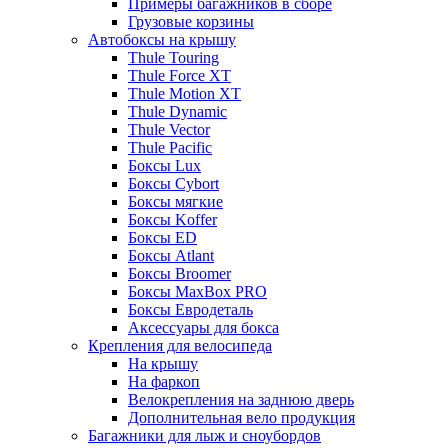
Примеры багажников в сборе
Грузовые корзины
Автобоксы на крышу
Thule Touring
Thule Force XT
Thule Motion XT
Thule Dynamic
Thule Vector
Thule Pacific
Боксы Lux
Боксы Cybort
Боксы мягкие
Боксы Koffer
Боксы ED
Боксы Atlant
Боксы Broomer
Боксы MaxBox PRO
Боксы Евродеталь
Аксессуары для бокса
Крепления для велосипеда
На крышу
На фаркоп
Велокрепления на заднюю дверь
Дополнительная вело продукция
Багажники для лыж и сноубордов