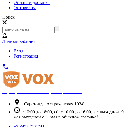
Оплата и доставка
Оптовикам
Поиск
Личный кабинет
Вход
Регистрация
phone
Официальный партнёр Thule
location_on
г. Саратов,ул.Астраханская 103/8
schedule
с 10:00 до 18:00, сб: с 10:00 до 16:00, вс: выходной. 9
мая выходной с 11 мая в обычном графике!
+7 8452 717 741