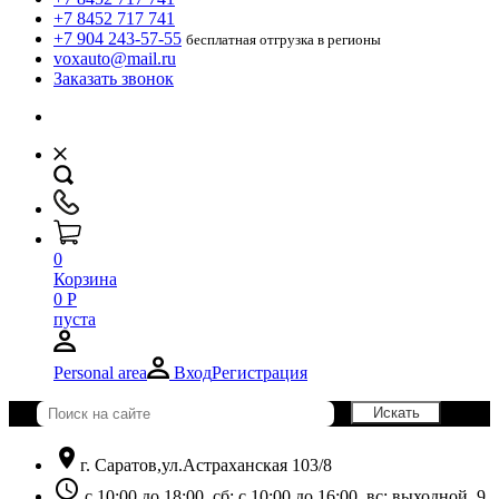
+7 8452 717 741
+7 904 243-57-55
бесплатная отгрузка в регионы
voxauto@mail.ru
Заказать звонок
0
Корзина
0
Р
пуста
Personal area
Вход
Регистрация
location_on
г. Саратов,ул.Астраханская 103/8
schedule
с 10:00 до 18:00, сб: с 10:00 до 16:00, вс: выходной. 9