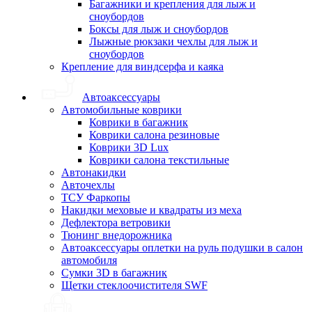
Багажники и крепления для лыж и
сноубордов
Боксы для лыж и сноубордов
Лыжные рюкзаки чехлы для лыж и
сноубордов
Крепление для виндсерфа и каяка
Автоаксессуары
Автомобильные коврики
Коврики в багажник
Коврики салона резиновые
Коврики 3D Lux
Коврики салона текстильные
Автонакидки
Авточехлы
ТСУ Фаркопы
Накидки меховые и квадраты из меха
Дефлектора ветровики
Тюнинг внедорожника
Автоаксессуары оплетки на руль подушки в салон
автомобиля
Сумки 3D в багажник
Щетки стеклоочистителя SWF