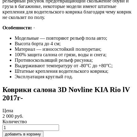
рельефный рисунок предотвращающий скольжение обуви и
груза в багажнике, некоторые модели имеют штатные
крепления для водительского коврика благодаря чему коврик
не скользит по полу.
Особенности:
·
Модельные — повторяют рельеф пола авто;
Высота борта до 4 см;
Материал — износостойкий полиуретан;
100% защита салона от грязи, воды и снега;
Противоскользящий рельеф рисунка;
Выдерживают температуру от -80°С до +80°С;
Штатные крепления водительского коврика;
Эксплуатация круглый год.
Коврики салона 3D Novline KIA Rio lV
2017г-
Цена
2 000
руб.
Количество
добавить в корзину