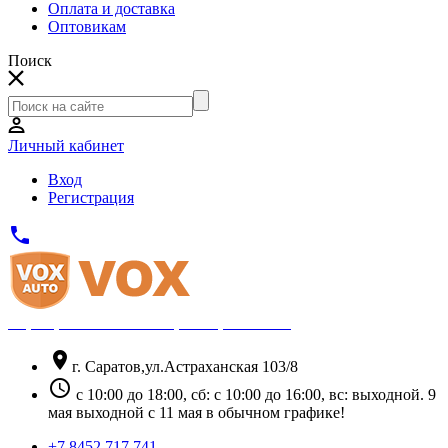
Оплата и доставка
Оптовикам
Поиск
Личный кабинет
Вход
Регистрация
phone
Официальный партнёр Thule
location_on
г. Саратов,ул.Астраханская 103/8
schedule
с 10:00 до 18:00, сб: с 10:00 до 16:00, вс: выходной. 9
мая выходной с 11 мая в обычном графике!
+7 8452 717 741