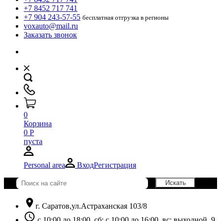
+7 8452 717 741
+7 904 243-57-55
бесплатная отгрузка в регионы
voxauto@mail.ru
Заказать звонок
0
Корзина
0
Р
пуста
Personal area
Вход
Регистрация
location_on
г. Саратов,ул.Астраханская 103/8
schedule
с 10:00 до 18:00, сб: с 10:00 до 16:00, вс: выходной. 9