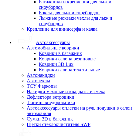
Багажники и крепления для лыж и
сноубордов
Боксы для лыж и сноубордов
Лыжные рюкзаки чехлы для лыж и
сноубордов
Крепление для виндсерфа и каяка
Автоаксессуары
Автомобильные коврики
Коврики в багажник
Коврики салона резиновые
Коврики 3D Lux
Коврики салона текстильные
Автонакидки
Авточехлы
ТСУ Фаркопы
Накидки меховые и квадраты из меха
Дефлектора ветровики
Тюнинг внедорожника
Автоаксессуары оплетки на руль подушки в салон
автомобиля
Сумки 3D в багажник
Щетки стеклоочистителя SWF