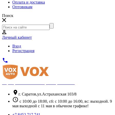
Оплата и доставка
Оптовикам
Поиск
Личный кабинет
Вход
Регистрация
phone
Официальный партнёр Thule
location_on
г. Саратов,ул.Астраханская 103/8
schedule
с 10:00 до 18:00, сб: с 10:00 до 16:00, вс: выходной. 9
мая выходной с 11 мая в обычном графике!
+7 8452 717 741