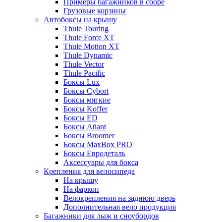
Примеры багажников в сборе
Грузовые корзины
Автобоксы на крышу
Thule Touring
Thule Force XT
Thule Motion XT
Thule Dynamic
Thule Vector
Thule Pacific
Боксы Lux
Боксы Cybort
Боксы мягкие
Боксы Koffer
Боксы ED
Боксы Atlant
Боксы Broomer
Боксы MaxBox PRO
Боксы Евродеталь
Аксессуары для бокса
Крепления для велосипеда
На крышу
На фаркоп
Велокрепления на заднюю дверь
Дополнительная вело продукция
Багажники для лыж и сноубордов