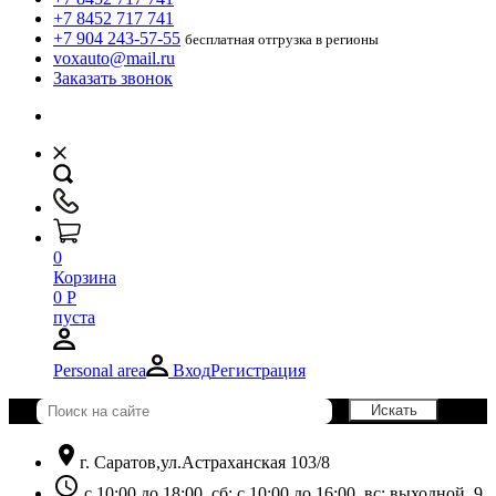
+7 8452 717 741
+7 904 243-57-55
бесплатная отгрузка в регионы
voxauto@mail.ru
Заказать звонок
0
Корзина
0
Р
пуста
Personal area
Вход
Регистрация
location_on
г. Саратов,ул.Астраханская 103/8
schedule
с 10:00 до 18:00, сб: с 10:00 до 16:00, вс: выходной. 9