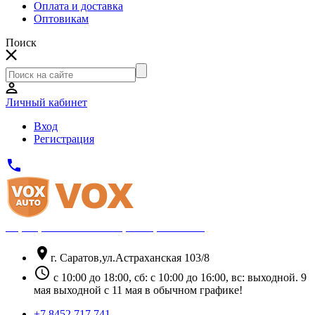
Оплата и доставка
Оптовикам
Поиск
Личный кабинет
Вход
Регистрация
phone
Официальный партнёр Thule
location_on
г. Саратов,ул.Астраханская 103/8
schedule
с 10:00 до 18:00, сб: с 10:00 до 16:00, вс: выходной. 9
мая выходной с 11 мая в обычном графике!
+7 8452 717 741