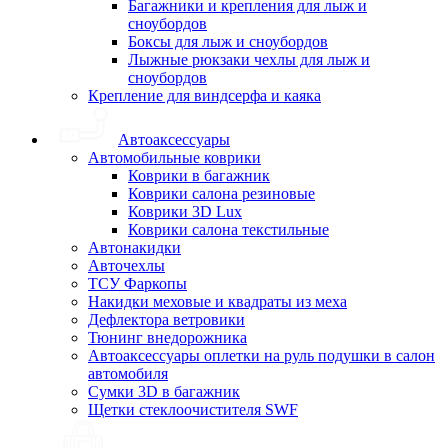
Багажники и крепления для лыж и
сноубордов
Боксы для лыж и сноубордов
Лыжные рюкзаки чехлы для лыж и
сноубордов
Крепление для виндсерфа и каяка
Автоаксессуары
Автомобильные коврики
Коврики в багажник
Коврики салона резиновые
Коврики 3D Lux
Коврики салона текстильные
Автонакидки
Авточехлы
ТСУ Фаркопы
Накидки меховые и квадраты из меха
Дефлектора ветровики
Тюнинг внедорожника
Автоаксессуары оплетки на руль подушки в салон
автомобиля
Сумки 3D в багажник
Щетки стеклоочистителя SWF