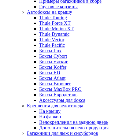
Примеры багажников в сборе
Грузовые корзины
Автобоксы на крышу
Thule Touring
Thule Force XT
Thule Motion XT
Thule Dynamic
Thule Vector
Thule Pacific
Боксы Lux
Боксы Cybort
Боксы мягкие
Боксы Koffer
Боксы ED
Боксы Atlant
Боксы Broomer
Боксы MaxBox PRO
Боксы Евродеталь
Аксессуары для бокса
Крепления для велосипеда
На крышу
На фаркоп
Велокрепления на заднюю дверь
Дополнительная вело продукция
Багажники для лыж и сноубордов