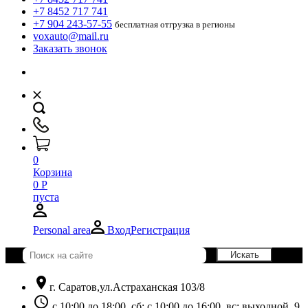
+7 8452 717 741
+7 904 243-57-55
бесплатная отгрузка в регионы
voxauto@mail.ru
Заказать звонок
0
Корзина
0
Р
пуста
Personal area
Вход
Регистрация
location_on
г. Саратов,ул.Астраханская 103/8
schedule
с 10:00 до 18:00, сб: с 10:00 до 16:00, вс: выходной. 9